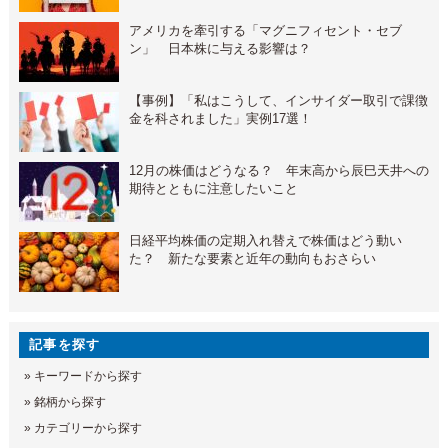
アメリカを牽引する「マグニフィセント・セブ
ン」 日本株に与える影響は？
【事例】「私はこうして、インサイダー取引で課徴
金を科されました」実例17選！
12月の株価はどうなる？ 年末高から辰巳天井への
期待とともに注意したいこと
日経平均株価の定期入れ替えで株価はどう動い
た？ 新たな要素と近年の動向もおさらい
記事を探す
»
キーワードから探す
»
銘柄から探す
»
カテゴリーから探す