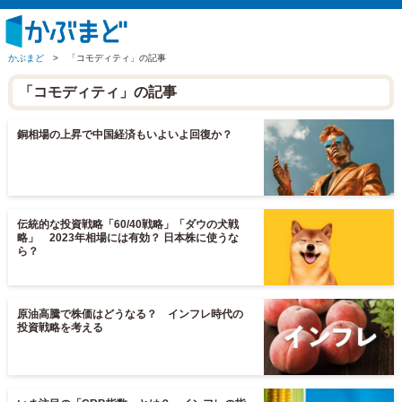
かぶまど
>
「コモディティ」の記事
「コモディティ」の記事
銅相場の上昇で中国経済もいよいよ回復か？
伝統的な投資戦略「60/40戦略」「ダウの犬戦
略」 2023年相場には有効？ 日本株に使うな
ら？
原油高騰で株価はどうなる？ インフレ時代の
投資戦略を考える