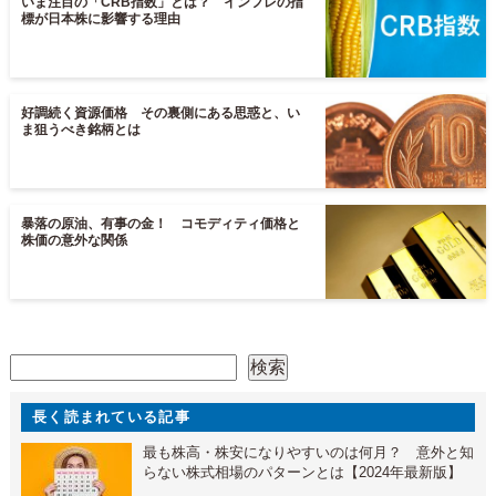
いま注目の「CRB指数」とは？ インフレの指
標が日本株に影響する理由
好調続く資源価格 その裏側にある思惑と、い
ま狙うべき銘柄とは
暴落の原油、有事の金！ コモディティ価格と
株価の意外な関係
検索
検索
長く読まれている記事
最も株高・株安になりやすいのは何月？ 意外と知
らない株式相場のパターンとは【2024年最新版】