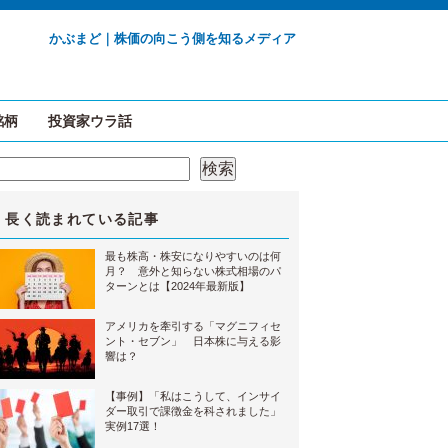
かぶまど｜株価の向こう側を知るメディア
銘柄
投資家ウラ話
検索
検索
長く読まれている記事
最も株高・株安になりやすいのは何
月？ 意外と知らない株式相場のパ
ターンとは【2024年最新版】
アメリカを牽引する「マグニフィセ
ント・セブン」 日本株に与える影
響は？
【事例】「私はこうして、インサイ
ダー取引で課徴金を科されました」
実例17選！