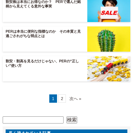
割安株は本当にお得なのか？ PERで選んだ銘
柄から見えてくる意外な事実
PERは本当に便利な指標なのか その本質と見
過ごされがちな弱点とは
割安・割高を見るだけじゃない、PERの“正し
い”使い方
1
2
次へ »
検索
検索