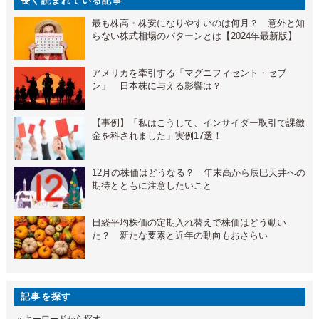
長く読まれている記事
最も株高・株安になりやすいのは何月？ 意外と知
らない株式相場のパターンとは【2024年最新版】
アメリカを牽引する「マグニフィセント・セブ
ン」 日本株に与える影響は？
【事例】「私はこうして、インサイダー取引で課徴
金を科されました」実例17選！
12月の株価はどうなる？ 年末高から辰巳天井への
期待とともに注意したいこと
日経平均株価の定期入れ替えで株価はどう動い
た？ 新たな要素と近年の動向もおさらい
記事を探す