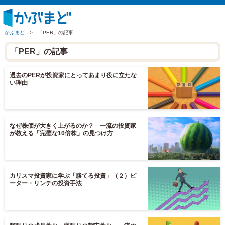
かぶまど
>
「PER」の記事
「PER」の記事
過去のPERが投資家にとってあまり役に立たな
い理由
なぜ株価が大きく上がるのか？ 一流の投資家
が教える「完璧な10倍株」の見つけ方
カリスマ投資家に学ぶ「勝てる投資」（２）ピ
ーター・リンチの投資手法