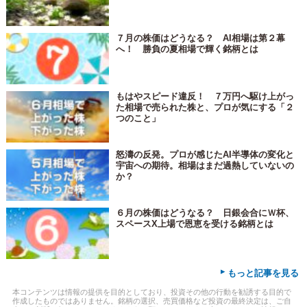
７月の株価はどうなる？ AI相場は第２幕
へ！ 勝負の夏相場で輝く銘柄とは
もはやスピード違反！ ７万円へ駆け上がっ
た相場で売られた株と、プロが気にする「２
つのこと」
怒濤の反発。プロが感じたAI半導体の変化と
宇宙への期待。相場はまだ過熱していないの
か？
６月の株価はどうなる？ 日銀会合にＷ杯、
スペースX上場で恩恵を受ける銘柄とは
▸
もっと記事を見る
本コンテンツは情報の提供を目的としており、投資その他の行動を勧誘する目的で
作成したものではありません。銘柄の選択、売買価格など投資の最終決定は、ご自