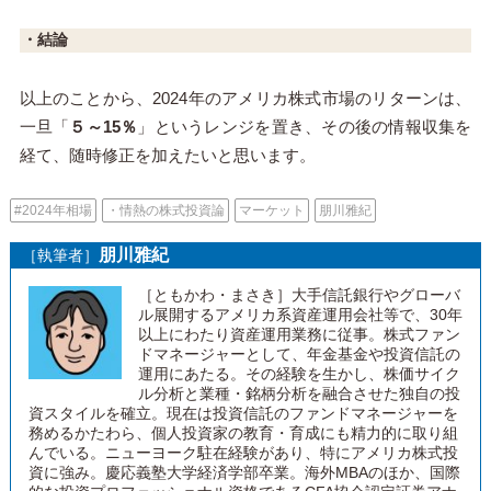
・結論
以上のことから、2024年のアメリカ株式市場のリターンは、
一旦「
５～15％
」というレンジを置き、その後の情報収集を
経て、随時修正を加えたいと思います。
#2024年相場
・情熱の株式投資論
マーケット
朋川雅紀
朋川雅紀
［執筆者］
［ともかわ・まさき］大手信託銀行やグローバ
ル展開するアメリカ系資産運用会社等で、30年
以上にわたり資産運用業務に従事。株式ファン
ドマネージャーとして、年金基金や投資信託の
運用にあたる。その経験を生かし、株価サイク
ル分析と業種・銘柄分析を融合させた独自の投
資スタイルを確立。現在は投資信託のファンドマネージャーを
務めるかたわら、個人投資家の教育・育成にも精力的に取り組
んでいる。ニューヨーク駐在経験があり、特にアメリカ株式投
資に強み。慶応義塾大学経済学部卒業。海外MBAのほか、国際