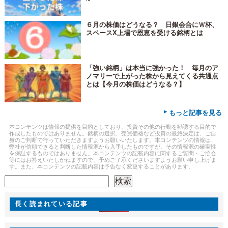
６月の株価はどうなる？ 日銀会合にＷ杯、
スペースX上場で恩恵を受ける銘柄とは
「強い銘柄」は本当に強かった！ 毎月のア
ノマリーで上がった株から見えてくる共通点
とは【今月の株価はどうなる？】
▸
もっと記事を見る
本コンテンツは情報の提供を目的としており、投資その他の行動を勧誘する目的で
作成したものではありません。銘柄の選択、売買価格など投資の最終決定は、ご自
身のご判断で行っていただきますようお願いいたします。本コンテンツの情報は、
弊社が信頼できると判断した情報源から入手したものですが、その情報源の確実性
を保証するものではありません。本コンテンツの記載内容に関するご質問・ご照会
等にはお答えいたしかねますので、予めご了承くださいますようお願い申し上げま
す。また、本コンテンツの記載内容は予告なく変更することがあります。
検索
検索
長く読まれている記事