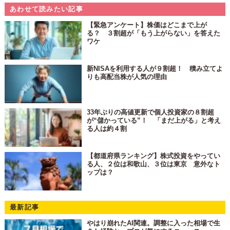
あわせて読みたい記事
【緊急アンケート】株価はどこまで上が
る？ ３割超が「もう上がらない」を答えた
ワケ
新NISAを利用する人が９割超！ 積み立てよ
りも高配当株が人気の理由
33年ぶりの高値更新で個人投資家の８割超
が“儲かっている”！ 「まだ上がる」と考え
る人は約４割
【都道府県ランキング】株式投資をやってい
る⼈、２位は和歌山、３位は東京 意外なト
ップは？
最新記事
やはり崩れたAI関連。調整に入った相場で生