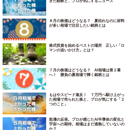
きた経験と、プロが気にするニュース
８月の株価はどうなる？ 夏枯れなのに材料
が多い相場で注目したい銘柄とは
株式投資を始めるベストの場所 正しい「ロ
マンの追いかけ方」とは？
７月の株価はどうなる？ AI相場は第２幕
へ！ 勝負の夏相場で輝く銘柄とは
もはやスピード違反！ ７万円へ駆け上がっ
た相場で売られた株と、プロが気にする「２
つのこと」
怒濤の反発。プロが感じたAI半導体の変化と
宇宙への期待。相場はまだ過熱していないの
か？