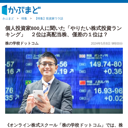
かぶまど
>
特集
>
【特集】投資家ウラ話
個人投資家800人に聞いた「やりたい株式投資ラン
キング」 ２位は高配当株、僅差の１位は？
株の学校ドットコム
2024年5月8日 9時00分
《オンライン株式スクール「株の学校ドットコム」では、株