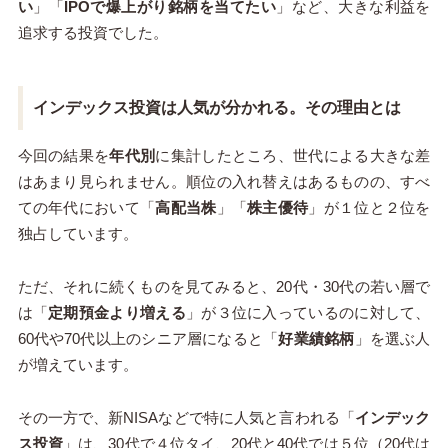
い
」「
IPOで爆上がり銘柄を当てたい
」など、大きな利益を
追求する投資でした。
インデックス投資は人気が分かれる。その理由とは
今回の結果を
年代別
に集計したところ、世代による大きな差
はあまり見られません。順位の入れ替えはあるものの、すべ
ての年代において「
高配当株
」「
株主優待
」が１位と２位を
独占しています。
ただ、それに続くものを見てみると、20代・30代の若い層で
は「
定期預金より増える
」が３位に入っているのに対して、
60代や70代以上のシニア層になると「
好業績銘柄
」を選ぶ人
が増えています。
その一方で、新NISAなどで特に人気と言われる「
インデック
ス投資
」は、30代で４位タイ、20代と40代では５位（20代は