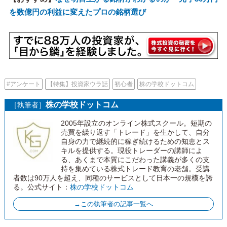
を数億円の利益に変えたプロの銘柄選び
#アンケート
【特集】投資家ウラ話
初心者
株の学校ドットコム
株の学校ドットコム
［執筆者］
2005年設立のオンライン株式スクール。短期の
売買を繰り返す「トレード」を生かして、自分
自身の力で継続的に稼ぎ続けるための知恵とス
キルを提供する。現役トレーダーの講師によ
る、あくまで本質にこだわった講義が多くの支
持を集めている株式トレード教育の老舗。受講
者数は90万人を超え、同種のサービスとして日本一の規模を誇
る。公式サイト：
株の学校ドットコム
→この執筆者の記事一覧へ