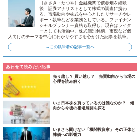
［ささき・たつや］金融機関で債券畑を経験
後、証券アナリストとして株式の調査に携わ
る。市場動向や株式を中心としたリサーチやレ
ポート執筆などを業務としている。ファイナン
シャルプランナー資格も取得し、現在はライタ
ーとしても活動中。株式個別銘柄、市況など個
人向けのテーマを中心にわかりやすさを心がけた記事を執筆。
→この執筆者の記事一覧へ
あわせて読みたい記事
売り越し？ 買い越し？ 売買動向から市場の
心理を読み解く
いま日本株を買っているのは誰なのか？ 傾
向から今後の相場展開を探る
いまさら聞けない「機関投資家」 その正体と
株価への影響力