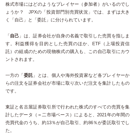
株式市場にはどのようなプレイヤー（参加者）がいるのでし
ょうか？ JPXの「投資部門別売買状況」では、まずは大き
く「自己」と「委託」に分けられています。
「
自己
」は、証券会社が自身の名義で取引した売買を指しま
す。利益獲得を目的とした売買のほか、
ETF
（上場投資信
託）の組成のための現物株式の購入も、この自己取引にカウ
ントされます。
一方の「
委託
」とは、個人や海外投資家など各プレイヤーか
らの注文を証券会社が市場に取り次いだ注文を集計したもの
です。
東証と名古屋証券取引所で行われた株式のすべての売買を集
計したデータ（＝二市場ベース）によると、
2021
年の年間の
売買代金のうち、約
13
％が自己取引、約
86
％が委託取引でし
た。