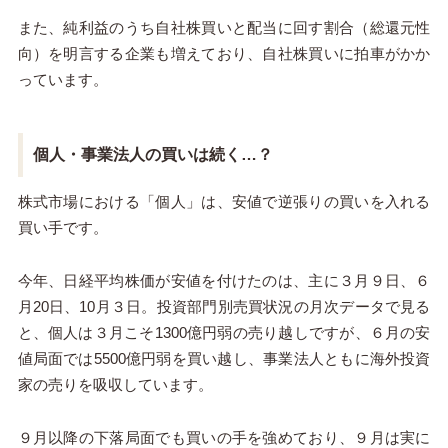
また、純利益のうち自社株買いと配当に回す割合（総還元性
向）を明言する企業も増えており、自社株買いに拍車がかか
っています。
個人・事業法人の買いは続く…？
株式市場における「個人」は、安値で逆張りの買いを入れる
買い手です。
今年、日経平均株価が安値を付けたのは、主に３月９日、６
月
20
日、
10
月３日。投資部門別売買状況の月次データで見る
と、個人は
３
月こそ
1300
億円弱の売り越しですが、６月の安
値局面では
5500
億円弱を買い越し、事業法人ともに海外投資
家の売りを吸収しています。
９月以降の下落局面でも買いの手を強めており、９月は実に