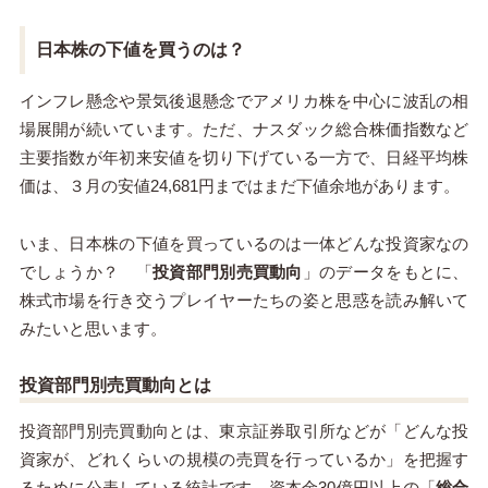
日本株の下値を買うのは？
インフレ懸念や景気後退懸念でアメリカ株を中心に波乱の相
場展開が続いています。ただ、ナスダック総合株価指数など
主要指数が年初来安値を切り下げている一方で、日経平均株
価は、３月の安値
24,681
円まではまだ下値余地があります。
いま、日本株の下値を買っているのは一体どんな投資家なの
でしょうか？ 「
投資部門別売買動向
」のデータをもとに、
株式市場を行き交うプレイヤーたちの姿と思惑を読み解いて
みたいと思います。
投資部門別売買動向とは
投資部門別売買動向とは、東京証券取引所などが「どんな投
資家が、どれくらいの規模の売買を行っているか」を把握す
るために公表している統計です。資本金
30
億円以上の「
総合