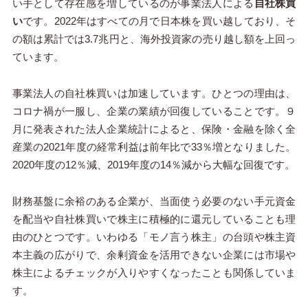
い手として存在感を増しているのが事業法人による
自社株買
い
です。20
22
年はすべての月で日本株を買い越しており、そ
の額は累計では
3.7
兆円と、海外投資家の売り越し額を上回っ
ています。
事業法人の自社株買いは加速しています。ひとつの理由は、
コロナ禍が一服し、企業の業績が回復していることです。９
月に発表された法人企業統計によると、保険・金融を除く全
産業の
2021
年度の経常利益は前年比で
33
％増となりました。
20
20
年度の
12
％減、20
19
年度の
14
％減から大幅な回復です。
財務基盤に余裕のある企業が、当面使う必要のない手元資金
を配当や自社株買いで株主に積極的に還元していることも理
由のひとつです。いわゆる「モノ言う株主」の台頭や株主資
本主義の広がりで、余剰資金を活用できない企業には市場や
株主によるチェックが入りやすくなったことも関係していま
す。