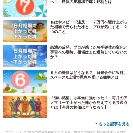
へ！ 勝負の夏相場で輝く銘柄とは
もはやスピード違反！ ７万円へ駆け上がっ
た相場で売られた株と、プロが気にする「２
つのこと」
怒濤の反発。プロが感じたAI半導体の変化と
宇宙への期待。相場はまだ過熱していないの
か？
６月の株価はどうなる？ 日銀会合にＷ杯、
スペースX上場で恩恵を受ける銘柄とは
「強い銘柄」は本当に強かった！ 毎月のア
ノマリーで上がった株から見えてくる共通点
とは【今月の株価はどうなる？】
▸
もっと記事を見る
本コンテンツは情報の提供を目的としており、投資その他の行動を勧誘する目的で