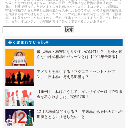
作成したものではありません。銘柄の選択、売買価格など投資の最終決定は、ご自
身のご判断で行っていただきますようお願いいたします。本コンテンツの情報は、
弊社が信頼できると判断した情報源から入手したものですが、その情報源の確実性
を保証するものではありません。本コンテンツの記載内容に関するご質問・ご照会
等にはお答えいたしかねますので、予めご了承くださいますようお願い申し上げま
す。また、本コンテンツの記載内容は予告なく変更することがあります。
検索
検索
長く読まれている記事
最も株高・株安になりやすいのは何月？ 意外と知
らない株式相場のパターンとは【2024年最新版】
アメリカを牽引する「マグニフィセント・セブ
ン」 日本株に与える影響は？
【事例】「私はこうして、インサイダー取引で課徴
金を科されました」実例17選！
12月の株価はどうなる？ 年末高から辰巳天井への
期待とともに注意したいこと