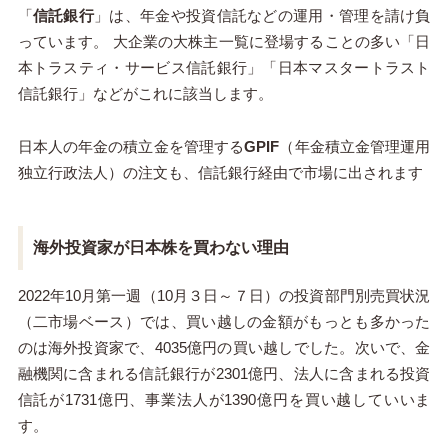
「
信託銀行
」は、年金や投資信託などの運用・管理を請け負
っています。 大企業の大株主一覧に登場することの多い「日
本トラスティ・サービス信託銀行」「日本マスタートラスト
信託銀行」などがこれに該当します。
日本人の年金の積立金を管理する
GPIF
（年金積立金管理運用
独立行政法人）の注文も、信託銀行経由で市場に出されます
海外投資家が日本株を買わない理由
2022年10
月第一週（
10
月３日～７日）の投資部門別売買状況
（二市場ベース）では、買い越しの金額がもっとも多かった
のは海外投資家で、
4035
億円の買い越しでした。次いで、金
融機関に含まれる信託銀行が
2301
億円、法人に含まれる投資
信託が
1731
億円、事業法人が
1390
億円を買い越していいま
す。