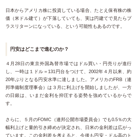
日本からアメリカ株に投資している場合、たとえ保有株の株
価（米ドル建て）が下落していても、実は円建てで見たらプ
ラスリターンになっている、という可能性もあるのです。
円安はどこまで進むのか？
４
月
28
日の東京外国為替市場ではドル買い・円売りが進行
し、一時は１ドル＝
131
円台をつけて、
2002
年４月以来、約
20
年ぶりとなる円安水準に達しました。アメリカの
FRB
（連
邦準備制度理事会）は３月に利上げを開始しましたが、一方
の日銀は、いまだ金利を抑圧する姿勢を強めているからで
す。
さらに、５
月の
FOMC
（連邦公開市場委員会）でも
0.5
％の大
幅利上げと量的引き締めが決定され、日米の金利差は広がっ
ています。この金利差を考えると、今後も円安・ドル高のト