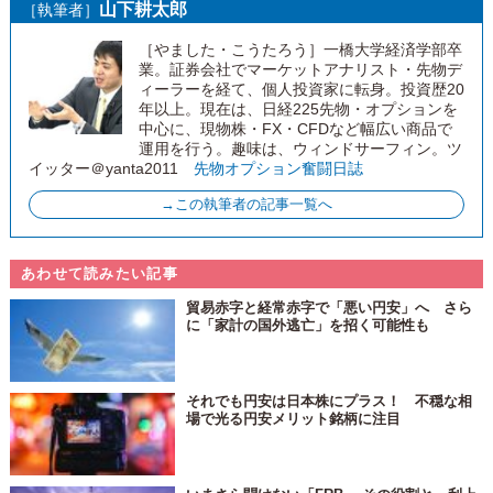
山下耕太郎
［執筆者］
［やました・こうたろう］一橋大学経済学部卒
業。証券会社でマーケットアナリスト・先物デ
ィーラーを経て、個人投資家に転身。投資歴20
年以上。現在は、日経225先物・オプションを
中心に、現物株・FX・CFDなど幅広い商品で
運用を行う。趣味は、ウィンドサーフィン。ツ
イッター＠yanta2011
先物オプション奮闘日誌
→この執筆者の記事一覧へ
あわせて読みたい記事
貿易赤字と経常赤字で「悪い円安」へ さら
に「家計の国外逃亡」を招く可能性も
それでも円安は日本株にプラス！ 不穏な相
場で光る円安メリット銘柄に注目