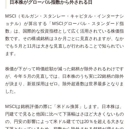
日本株がグローバル指数から外される日
MSCI（モルガン・スタンレー・キャピタル・インターナシ
ョナル）が算出する「MSCIグローバル・スタンダード指
数」は、国際的な投資指標として広く活用されている株価指
数です。その構成銘柄は
３か
月ごとに見直されますが、なか
でも
５
月と
11
月は大きな見直しが行われることで知られてい
ます。
株価が下がって時価総額が減った銘柄が除外されるわけです
が、今年５月の見直しでは、日本株のうち実に
22
銘柄の除外
が決まり、新規採用はゼロ。除外超過数は世界最多となりま
した。
MSCI
は銘柄評価の際に「米ドル換算」します。日本株は、
円建てで見ると他国に比べて下落幅はさほど大きくないもの
の、円安の影響によって米ドル建てでは20％を超える大きな
下落となっているため、指数から除外される銘柄が増えたの