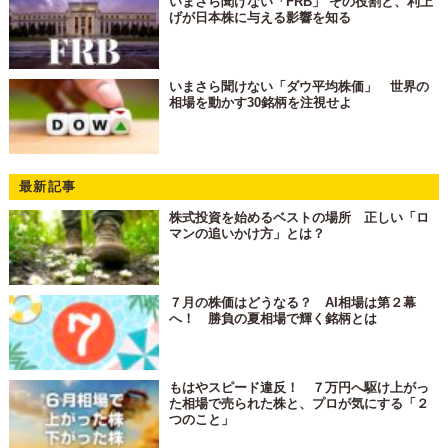
いまさら聞けない「FRB」 その役割と、利上
げが日本株に与える影響を知る
いまさら聞けない「ダウ平均株価」 世界の
相場を動かす30銘柄を注視せよ
最新記事
株式投資を始めるベストの場所 正しい「ロ
マンの追いかけ方」とは？
７月の株価はどうなる？ AI相場は第２幕
へ！ 勝負の夏相場で輝く銘柄とは
もはやスピード違反！ ７万円へ駆け上がっ
た相場で売られた株と、プロが気にする「２
つのこと」