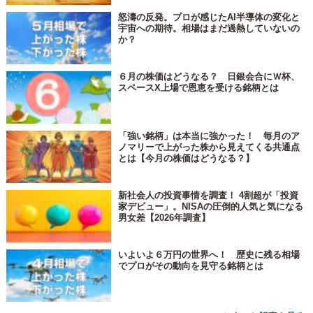
怒濤の反発。プロが感じたAI半導体の変化と
宇宙への期待。相場はまだ過熱していないの
か？
６月の株価はどうなる？ 日銀会合にＷ杯、
スペースX上場で恩恵を受ける銘柄とは
「強い銘柄」は本当に強かった！ 毎月のア
ノマリーで上がった株から見えてくる共通点
とは【今月の株価はどうなる？】
新社会人の投資事情を調査！ 4割超が「投資
家デビュー」。NISAの圧倒的人気と気になる
男女差【2026年調査】
いよいよ６万円の世界へ！ 歴史に残る相場
でプロがその動向を見守る銘柄とは