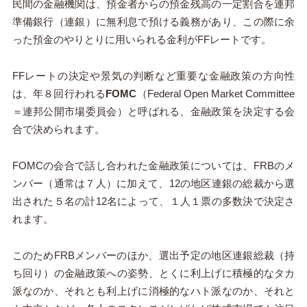
民間の金融機関は、預金者からの預金残高の一定割合を連邦
準備銀行（連銀）に無利息で預ける義務があり、この際に余
った預金のやりとりに用いられる金利がFFレートです。
FFレートの決定や景気の判断など重要な金融政策の方向性
は、年８回行われる
FOMC
（Federal Open Market Committee
＝連邦公開市場委員会）と呼ばれる、金融政策を決定する会
合で決められます。
FOMCの会合で話し合われた金融政策については、FRBのメ
ンバー（通常は７人）に加えて、12の地区連銀の総裁から選
出された５名の計12名によって、１人１票の多数決で決定さ
れます。
このためFRBメンバーのほか、選出予定の地区連銀総裁（持
ち回り）の金融政策への姿勢、とくに利上げに積極的なタカ
派なのか、それとも利上げに消極的なハト派なのか、それと