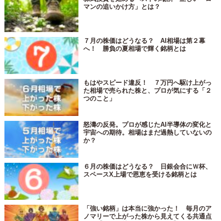
マンの追いかけ方」とは？
７月の株価はどうなる？ AI相場は第２幕
へ！ 勝負の夏相場で輝く銘柄とは
もはやスピード違反！ ７万円へ駆け上がっ
た相場で売られた株と、プロが気にする「２
つのこと」
怒濤の反発。プロが感じたAI半導体の変化と
宇宙への期待。相場はまだ過熱していないの
か？
６月の株価はどうなる？ 日銀会合にＷ杯、
スペースX上場で恩恵を受ける銘柄とは
「強い銘柄」は本当に強かった！ 毎月のア
ノマリーで上がった株から見えてくる共通点