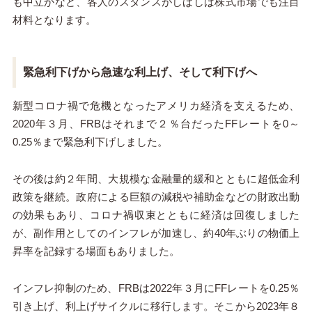
も中立かなど、各人のスタンスがしばしば株式市場でも注目
材料となります。
緊急利下げから急速な利上げ、そして利下げへ
新型コロナ禍で危機となったアメリカ経済を支えるため、
2020年３月、FRBはそれまで２％台だったFFレートを0～
0.25％まで緊急利下げしました。
その後は約２年間、大規模な金融量的緩和とともに超低金利
政策を継続。政府による巨額の減税や補助金などの財政出動
の効果もあり、コロナ禍収束とともに経済は回復しました
が、副作用としてのインフレが加速し、約40年ぶりの物価上
昇率を記録する場面もありました。
インフレ抑制のため、FRBは2022年３月にFFレートを0.25％
引き上げ、利上げサイクルに移行します。そこから2023年８