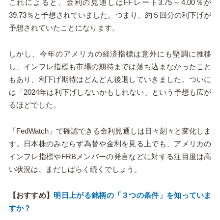
これによると、金利の見通しはFFレート3.75～4.00％が
39.73％と予想されていました。つまり、約５回分の利下げが
予想されていたことになります。
しかし、今年のアメリカの経済指標は意外にも堅調に推移
し、インフレ指標も市場の期待までは落ち込まなかったこと
もあり、利下げ期待はどんどん後退していきました。ついに
は「2024年は利下げしないかもしれない」という予想も広が
るほどでした。
「FedWatch」で確認できる金利見通しは日々刻々と変化しま
す。日本株のみならず為替や金利を見る上でも、アメリカの
インフレ指標やFRBメンバーの発言などに対する注目度は高
い状況は、まだしばらく続くでしょう。
【おすすめ】
明日上がる銘柄の「３つの条件」を知っていま
すか？