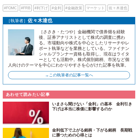
#FOMC
#FRB
#利下げ
#金利
#金融政策
マーケット
佐々木達也
佐々木達也
［執筆者］
［ささき・たつや］金融機関で債券畑を経験
後、証券アナリストとして株式の調査に携わ
る。市場動向や株式を中心としたリサーチやレ
ポート執筆などを業務としている。ファイナン
シャルプランナー資格も取得し、現在はライタ
ーとしても活動中。株式個別銘柄、市況など個
人向けのテーマを中心にわかりやすさを心がけた記事を執筆。
→この執筆者の記事一覧へ
あわせて読みたい記事
いまさら聞けない「金利」の基本 金利引き
下げは本当に株価に影響するのか
金利低下で上がる銘柄・下がる銘柄 長期戦
に勝つための心得とは