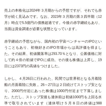
売上の本格化は2024年３月期からの予想ですが、それでも赤
字が続く見込みです。なお、2023年３月期の第３四半期（12
月）時点で5.5億円の債務超過です。今後の赤字継続もあり、
当面は資金調達が必要な状態となっています。
赤字継続の予想ながら、国内初の宇宙ベンチャーのIPOとい
うこともあり、初物好きのIPO市場からは高評価を得まし
た。その結果、初値騰落率は293.70％となり、公募価格に対
して約４倍の初値でIPOに成功。その後も株価は上昇し、19
日には2373円の高値をつけました。
しかし、４月26日に行われた、民間では世界初となる月着陸
船の月面着陸に失敗 。26～27日は２日続けてストップ安とな
り、2000円付近にあった株価は1000円付近まで下落しまし
た。ただし、ストップ安後も連休前は初値1000円を上回る水
準で取引されています（連休明け５月８日の終値は988