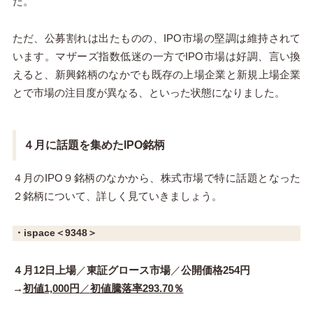
た。
ただ、公募割れは出たものの、IPO市場の堅調は維持されて
います。マザーズ指数低迷の一方でIPO市場は好調、言い換
えると、新興銘柄のなかでも既存の上場企業と新規上場企業
とで市場の注目度が異なる、といった状態になりました。
４月に話題を集めたIPO銘柄
４月のIPO９銘柄のなかから、株式市場で特に話題となった
２銘柄について、詳しく見ていきましょう。
・ispace＜9348＞
４月12日上場
／
東証グロース市場
／
公開価格254円
→
初値1,000円
／
初値騰落率293.70％