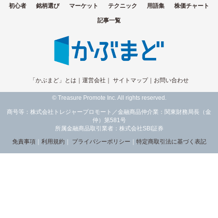
初心者
銘柄選び
マーケット
テクニック
用語集
株価チャート
記事一覧
「かぶまど」とは
｜
運営会社
｜
サイトマップ
｜
お問い合わせ
© Treasure Promote Inc. All rights reserved.
商号等：株式会社トレジャープロモート／金融商品仲介業：関東財務局長（金
仲）第581号
所属金融商品取引業者：株式会社SBI証券
免責事項
｜
利用規約
｜
プライバシーポリシー
｜
特定商取引法に基づく表記