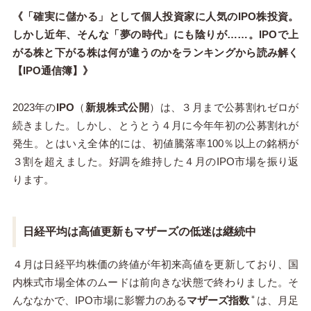
《「確実に儲かる」として個人投資家に人気のIPO株投資。
しかし近年、そんな「夢の時代」にも陰りが……。IPOで上
がる株と下がる株は何が違うのかをランキングから読み解く
【IPO通信簿】》
2023年の
IPO
（
新規株式公開
）は、３月まで公募割れゼロが
続きました。しかし、とうとう４月に今年年初の公募割れが
発生。とはいえ全体的には、初値騰落率100％以上の銘柄が
３割を超えました。好調を維持した４月のIPO市場を振り返
ります。
日経平均は高値更新もマザーズの低迷は継続中
４月は日経平均株価の終値が年初来高値を更新しており、国
内株式市場全体のムードは前向きな状態で終わりました。そ
＊
んななかで、
IPO市場に影響力のある
マザーズ指数
は、月足