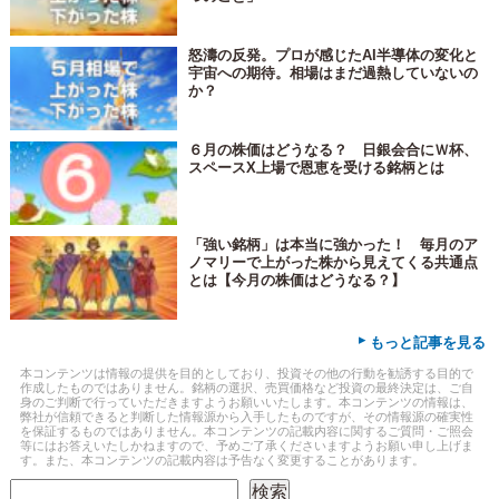
怒濤の反発。プロが感じたAI半導体の変化と
宇宙への期待。相場はまだ過熱していないの
か？
６月の株価はどうなる？ 日銀会合にＷ杯、
スペースX上場で恩恵を受ける銘柄とは
「強い銘柄」は本当に強かった！ 毎月のア
ノマリーで上がった株から見えてくる共通点
とは【今月の株価はどうなる？】
▸
もっと記事を見る
本コンテンツは情報の提供を目的としており、投資その他の行動を勧誘する目的で
作成したものではありません。銘柄の選択、売買価格など投資の最終決定は、ご自
身のご判断で行っていただきますようお願いいたします。本コンテンツの情報は、
弊社が信頼できると判断した情報源から入手したものですが、その情報源の確実性
を保証するものではありません。本コンテンツの記載内容に関するご質問・ご照会
等にはお答えいたしかねますので、予めご了承くださいますようお願い申し上げま
す。また、本コンテンツの記載内容は予告なく変更することがあります。
検索
検索