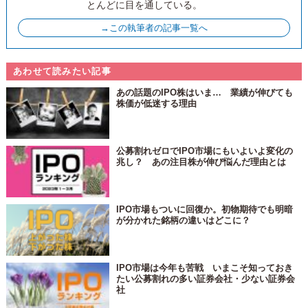
とんどに目を通している。
→この執筆者の記事一覧へ
あわせて読みたい記事
あの話題のIPO株はいま… 業績が伸びても
株価が低迷する理由
公募割れゼロでIPO市場にもいよいよ変化の
兆し？ あの注目株が伸び悩んだ理由とは
IPO市場もついに回復か。初物期待でも明暗
が分かれた銘柄の違いはどこに？
IPO市場は今年も苦戦 いまこそ知っておき
たい公募割れの多い証券会社・少ない証券会
社