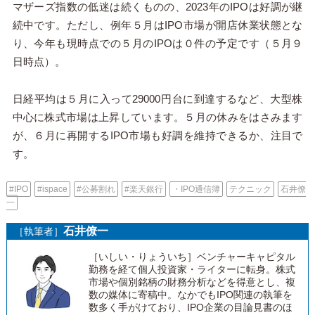
マザーズ指数の低迷は続くものの、2023年のIPOは好調が継
続中です。ただし、例年５月はIPO市場が開店休業状態とな
り、今年も現時点での５月のIPOは０件の予定です（５月９
日時点）。
日経平均は５月に入って29000円台に到達するなど、大型株
中心に株式市場は上昇しています。５月の休みをはさみます
が、６月に再開するIPO市場も好調を維持できるか、注目で
す。
#IPO
#ispace
#公募割れ
#楽天銀行
・IPO通信簿
テクニック
石井僚
一
石井僚一
［執筆者］
［いしい・りょういち］ベンチャーキャピタル
勤務を経て個人投資家・ライターに転身。株式
市場や個別銘柄の財務分析などを得意とし、複
数の媒体に寄稿中。なかでもIPO関連の執筆を
数多く手がけており、IPO企業の目論見書のほ