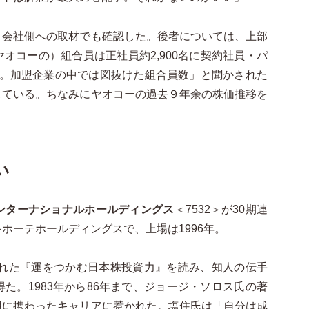
会社側への取材でも確認した。後者については、上部
オコーの）組合員は正社員約2,900名に契約社員・パ
0人。加盟企業の中では図抜けた組合員数」と聞かされた
している。ちなみにヤオコーの過去９年余の株価推移を
。
い
ンターナショナルホールディングス
＜7532＞が30期連
ホーテホールディングスで、上場は1996年。
された『運をつかむ日本株投資力』を読み、知人の伝手
た。1983年から86年まで、ジョージ・ソロス氏の著
用に携わったキャリアに惹かれた。塩住氏は「自分は成