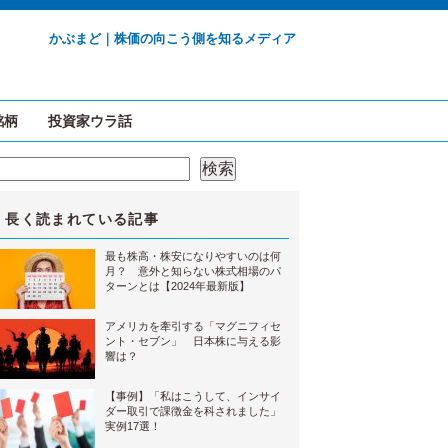
かぶまど｜株価の向こう側を知るメディア
銘柄
投資家ウラ話
検索
検索
長く読まれている記事
最も株高・株安になりやすいのは何
月？ 意外と知らない株式相場のパ
ターンとは【2024年最新版】
アメリカを牽引する「マグニフィセ
ント・セブン」 日本株に与える影
響は？
【事例】「私はこうして、インサイ
ダー取引で課徴金を科されました」
実例17選！