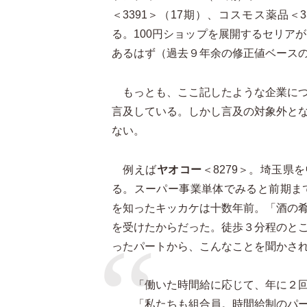
＜
3391
＞（17期）、コスモス薬品＜33
る。100円ショップを展開するセリア
あるはず（過去９年余の修正値ベース
もっとも、ここ記したような企業につ
言及している。しかし言及の対象外と
ない。
例えば
ヤオコー
＜8279＞。埼玉県
る。スーパー事業単体でみると前期ま
を知ったキッカケは十数年前。「酒の
を受けたからだった。徒歩３分程のと
ったパートから、こんなことを聞かさ
「働いた時間給に応じて、年に２
「私たちも組合員。時間給制のパ