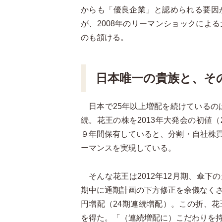
からも「優良企業」と認められる要因
が、2008年のリーマンショックによ
のも頷ける。
日本唯一の貴族と、そ
日本で25年以上増配を続けているの
続。花王の株を2013年大発会の初値（2
９年間保有していると、分割・自社株買
ーマンスを実現している。
そんな花王は2012年12月期、傘下
期中に通期計画の下方修正を余儀なく
円増配（24期連続増配）。この折、
を得た。「（連続増配に）こだわりを持