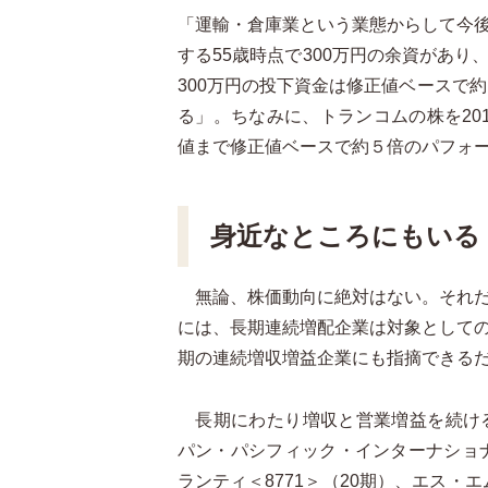
「運輸・倉庫業という業態からして今
する55歳時点で300万円の余資があ
300万円の投下資金は修正値ベースで約
る」。ちなみに、トランコムの株を20
値まで修正値ベースで約５倍のパフォ
身近なところにもいる
無論、株価動向に絶対はない。それだ
には、長期連続増配企業は対象として
期の連続増収増益企業にも指摘できる
長期にわたり増収と営業増益を続ける
パン・パシフィック・インターナショナ
ランティ＜8771＞（20期）、エス・