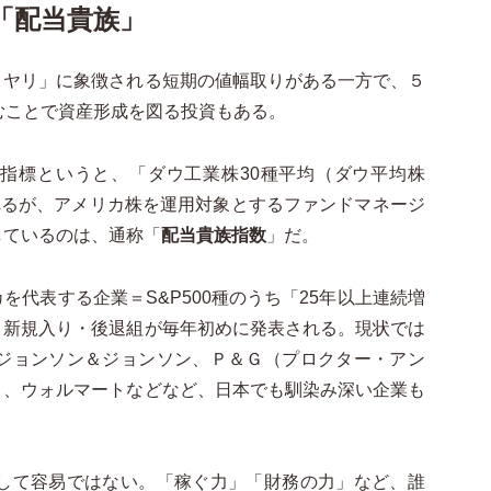
「配当貴族」
ヤリ」に象徴される短期の値幅取りがある一方で、５
むことで資産形成を図る投資もある。
指標というと、「ダウ工業株30種平均（ダウ平均株
られるが、アメリカ株を運用対象とするファンドマネージ
しているのは、通称「
配当貴族指数
」だ。
代表する企業＝S&P500種のうち「25年以上連続増
、新規入り・後退組が毎年初めに発表される。現状では
、ジョンソン＆ジョンソン、Ｐ＆Ｇ（プロクター・アン
）、ウォルマートなどなど、日本でも馴染み深い企業も
決して容易ではない。「稼ぐ力」「財務の力」など、誰