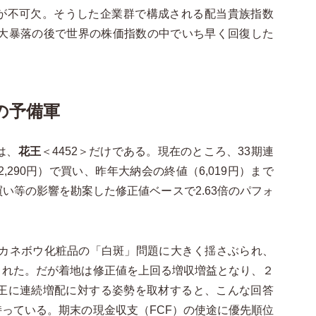
が不可欠。そうした企業群で構成される配当貴族指数
る大暴落の後で世界の株価指数の中でいち早く回復した
の予備軍
は、
花王
＜4452＞だけである。現在のところ、33期連
,290円）で買い、昨年大納会の終値（6,019円）まで
い等の影響を勘案した修正値ベースで2.63倍のパフォ
のカネボウ化粧品の「白斑」問題に大きく揺さぶられ、
された。だが着地は修正値を上回る増収増益となり、２
花王に連続増配に対する姿勢を取材すると、こんな回答
っている。期末の現金収支（FCF）の使途に優先順位