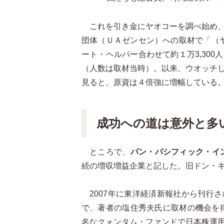
これを引き金にヤオコーを調べ始め、
団体（ＵＡゼンセン）への取材で「（ヤ
ート・ヘルパー合わせて約１万3,30
（人数は取材当時）。以来、ウオッチ
見ると、原資は４倍強に増幅している
成功への道は意外と多
ところで、
パン・パシフィック・イ
続の増収増益企業と記した。旧ドン・キ
2007年に東洋経済新報社から刊行
で、著者の塩住秀夫氏に取材の機会を得
名なクォンタム・ファンドで日本株運