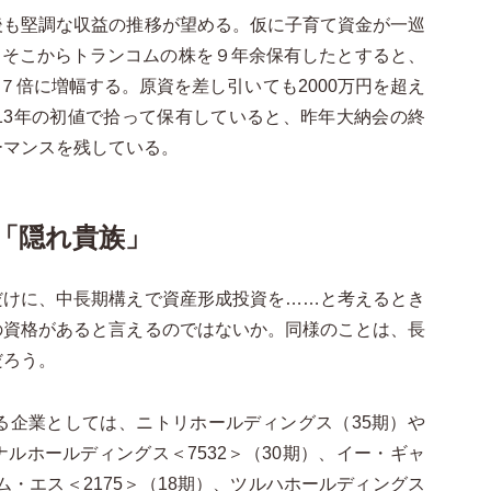
後も堅調な収益の推移が望める。仮に子育て資金が一巡
り、そこからトランコムの株を９年余保有したとすると、
７倍に増幅する。原資を差し引いても2000万円を超え
13年の初値で拾って保有していると、昨年大納会の終
ーマンスを残している。
「隠れ貴族」
けに、中長期構えで資産形成投資を……と考えるとき
の資格があると言えるのではないか。同様のことは、長
だろう。
企業としては、ニトリホールディングス（35期）や
ルホールディングス＜7532＞（30期）、イー・ギャ
エム・エス＜2175＞（18期）、ツルハホールディングス