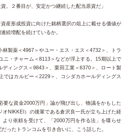
投資。２番目が、安定かつ継続した配当原資だ」
資産形成投資に向けた銘柄選択の俎上に載せる価値が
期連続増配を続けているか。
製薬＜4967＞やユー・エス・エス＜4732＞、トラ
、ユニ・チャーム＜8113＞などが浮上する。15期以上で
ルディングス＜9843＞、栗田工業＜6370＞、ロート製
以上ではカルビー＜2229＞、コシダカホールディングス
必要な資金2000万円」論が飛び出し、物議をかもした
オNIKKEI）の後輩である倉沢良一氏が立ち上げた経
より依頼を受けて、「2000万円を作る法」を喋らせ
配だったトランコムを引き合いに、こう話した。