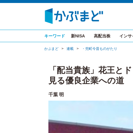
キーワード
新NISA
高配当株
インサ
かぶまど
>
連載
>
・兜町今昔ものがたり
「配当貴族」花王と
見る優良企業への道
千葉 明