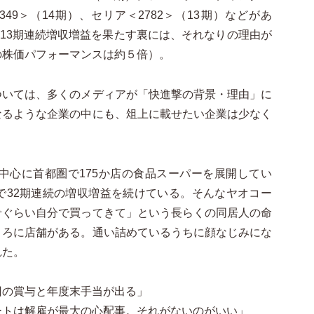
49＞（14期）、セリア＜2782＞（13期）などがあ
が13期連続増収増益を果たす裏には、それなりの理由が
の株価パフォーマンスは約５倍）。
いては、多くのメディアが「快進撃の背景・理由」に
なるような企業の中にも、俎上に載せたい企業は少なく
を中心に首都圏で175か店の食品スーパーを展開してい
で32期連続の増収増益を続けている。そんなヤオコー
肴ぐらい自分で買ってきて」という長らくの同居人の命
ころに店舗がある。通い詰めているうちに顔なじみにな
れた。
回の賞与と年度末手当が出る」
ートは解雇が最大の心配事。それがないのがいい」