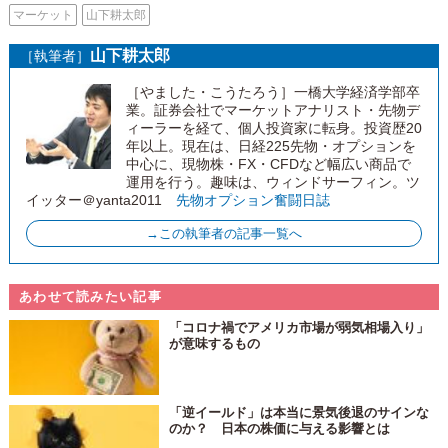
マーケット
山下耕太郎
山下耕太郎
［執筆者］
［やました・こうたろう］一橋大学経済学部卒
業。証券会社でマーケットアナリスト・先物デ
ィーラーを経て、個人投資家に転身。投資歴20
年以上。現在は、日経225先物・オプションを
中心に、現物株・FX・CFDなど幅広い商品で
運用を行う。趣味は、ウィンドサーフィン。ツ
イッター＠yanta2011
先物オプション奮闘日誌
→この執筆者の記事一覧へ
あわせて読みたい記事
「コロナ禍でアメリカ市場が弱気相場入り」
が意味するもの
「逆イールド」は本当に景気後退のサインな
のか？ 日本の株価に与える影響とは