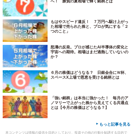
へ！ 勝負の夏相場で輝く銘柄とは
もはやスピード違反！ ７万円へ駆け上がっ
た相場で売られた株と、プロが気にする「２
つのこと」
怒濤の反発。プロが感じたAI半導体の変化と
宇宙への期待。相場はまだ過熱していないの
か？
６月の株価はどうなる？ 日銀会合にＷ杯、
スペースX上場で恩恵を受ける銘柄とは
「強い銘柄」は本当に強かった！ 毎月のア
ノマリーで上がった株から見えてくる共通点
とは【今月の株価はどうなる？】
▸
もっと記事を見る
本コンテンツは情報の提供を目的としており、投資その他の行動を勧誘する目的で