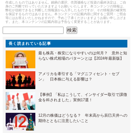
作成したものではありません。銘柄の選択、売買価格など投資の最終決定は、ご自
身のご判断で行っていただきますようお願いいたします。本コンテンツの情報は、
弊社が信頼できると判断した情報源から入手したものですが、その情報源の確実性
を保証するものではありません。本コンテンツの記載内容に関するご質問・ご照会
等にはお答えいたしかねますので、予めご了承くださいますようお願い申し上げま
す。また、本コンテンツの記載内容は予告なく変更することがあります。
検索
検索
長く読まれている記事
最も株高・株安になりやすいのは何月？ 意外と知
らない株式相場のパターンとは【2024年最新版】
アメリカを牽引する「マグニフィセント・セブ
ン」 日本株に与える影響は？
【事例】「私はこうして、インサイダー取引で課徴
金を科されました」実例17選！
12月の株価はどうなる？ 年末高から辰巳天井への
期待とともに注意したいこと