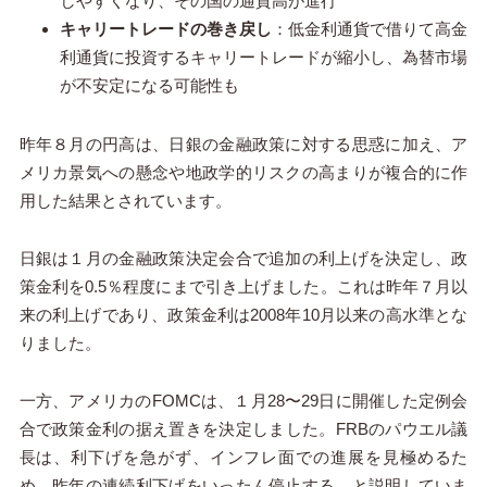
しやすくなり、その国の通貨高が進行
キャリートレードの巻き戻し
：低金利通貨で借りて高金
利通貨に投資するキャリートレードが縮小し、為替市場
が不安定になる可能性も
昨年８月の円高は、日銀の金融政策に対する思惑に加え、ア
メリカ景気への懸念や地政学的リスクの高まりが複合的に作
用した結果とされています。
日銀は１月の金融政策決定会合で追加の利上げを決定し、政
策金利を0.5％程度にまで引き上げました。これは昨年７月以
来の利上げであり、政策金利は2008年10月以来の高水準とな
りました。
一方、アメリカのFOMCは、１月28〜29日に開催した定例会
合で政策金利の据え置きを決定しました。FRBのパウエル議
長は、利下げを急がず、インフレ面での進展を見極めるた
め、昨年の連続利下げをいったん停止する、と説明していま