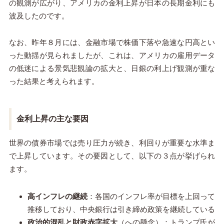
の観測が広がり、アメリカの金利上昇が日本の長期金利にも
波及したのです。
なお、昨年８月には、金融市場で株価下落や急速な円高とい
った動揺が見られましたが、これは、アメリカの雇用データ
の低迷による景気悲観論の拡大と、日銀の利上げ観測が重な
った結果と考えられます。
金利上昇の主な要因
世界の債券市場では売り圧力が続き、利回りが重要な水準ま
で上昇しています。その要因として、以下の３点が挙げられ
ます。
高インフレの継続
：各国のインフレ率が目標を上回って
推移しており、中央銀行は引き締め政策を継続している
政治的混乱と財政赤字拡大
（への懸念）：トランプ氏が