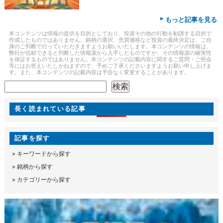
▸
もっと記事を見る
本コンテンツは情報の提供を目的としており、投資その他の行動を勧誘する目的で
作成したものではありません。銘柄の選択、売買価格など投資の最終決定は、ご自
身のご判断で行っていただきますようお願いいたします。本コンテンツの情報は、
弊社が信頼できると判断した情報源から入手したものですが、その情報源の確実性
を保証するものではありません。本コンテンツの記載内容に関するご質問・ご照会
等にはお答えいたしかねますので、予めご了承くださいますようお願い申し上げま
す。また、本コンテンツの記載内容は予告なく変更することがあります。
検索
検索
長く読まれている記事
記事を探す
»
キーワードから探す
»
銘柄から探す
»
カテゴリーから探す