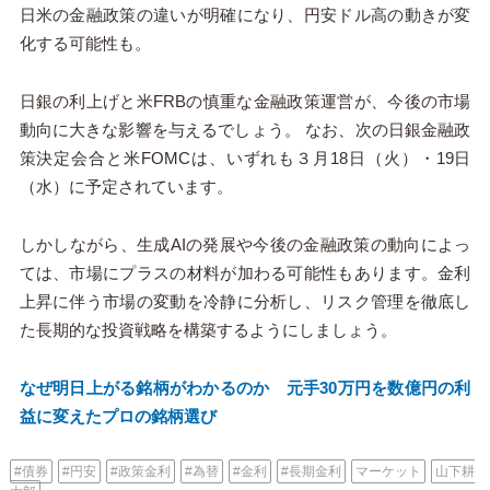
日米の金融政策の違いが明確になり、円安ドル高の動きが変
化する可能性も。
日銀の利上げと米FRBの慎重な金融政策運営が、今後の市場
動向に大きな影響を与えるでしょう。 なお、次の日銀金融政
策決定会合と米FOMCは、いずれも３月18日（火）・19日
（水）に予定されています。
しかしながら、生成AIの発展や今後の金融政策の動向によっ
ては、市場にプラスの材料が加わる可能性もあります。金利
上昇に伴う市場の変動を冷静に分析し、リスク管理を徹底し
た長期的な投資戦略を構築するようにしましょう。
なぜ明日上がる銘柄がわかるのか 元手30万円を数億円の利
益に変えたプロの銘柄選び
#債券
#円安
#政策金利
#為替
#金利
#長期金利
マーケット
山下耕