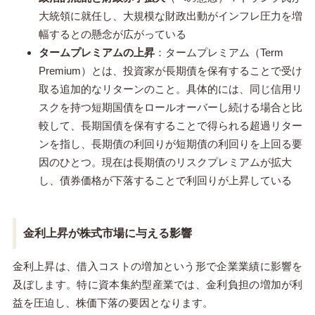
大統領に就任し、大規模な財政出動がインフレ圧力を増
幅するとの懸念が広がっている
タームプレミアムの上昇
：タームプレミアム（Term
Premium）とは、投資家が長期債を保有することで受け
取る追加的なリターンのこと。具体的には、同じ信用リ
スクを持つ短期国債をロールオーバーし続ける場合と比
較して、長期国債を保有することで得られる超過リター
ンを指し、長期債の利回りが短期債の利回りを上回る要
因のひとつ。現在は長期債のリスクプレミアムが拡大
し、債券価格が下落することで利回りが上昇している
金利上昇が株式市場に与える影響
金利上昇は、借入コストの増加という形で企業業績に影響を
及ぼします。特に資本集約型産業では、金利負担の増加が利
益を圧迫し、株価下落の要因となります。