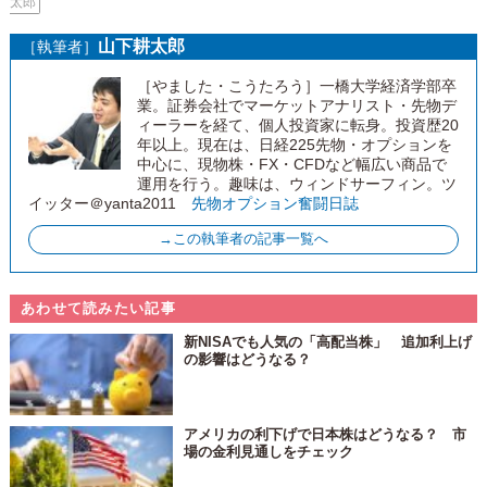
太郎
山下耕太郎
［執筆者］
［やました・こうたろう］一橋大学経済学部卒
業。証券会社でマーケットアナリスト・先物デ
ィーラーを経て、個人投資家に転身。投資歴20
年以上。現在は、日経225先物・オプションを
中心に、現物株・FX・CFDなど幅広い商品で
運用を行う。趣味は、ウィンドサーフィン。ツ
イッター＠yanta2011
先物オプション奮闘日誌
→この執筆者の記事一覧へ
あわせて読みたい記事
新NISAでも人気の「高配当株」 追加利上げ
の影響はどうなる？
アメリカの利下げで日本株はどうなる？ 市
場の金利見通しをチェック