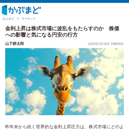
かぶまど
>
マーケット
金利上昇は株式市場に波乱をもたらすのか 株価
への影響と気になる円安の行方
山下耕太郎
2025年2月18日 16時00分
昨年末から続く世界的な金利上昇圧力は、株式市場にどのよ