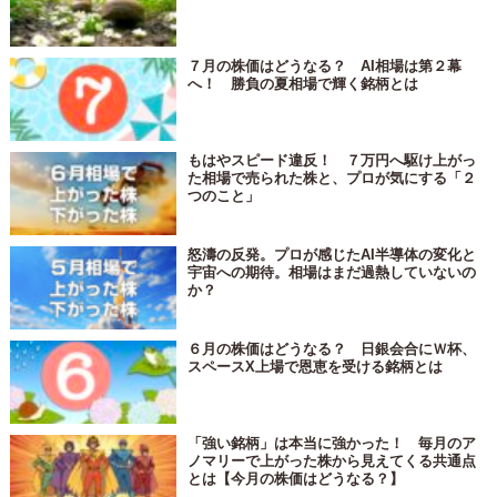
７月の株価はどうなる？ AI相場は第２幕
へ！ 勝負の夏相場で輝く銘柄とは
もはやスピード違反！ ７万円へ駆け上がっ
た相場で売られた株と、プロが気にする「２
つのこと」
怒濤の反発。プロが感じたAI半導体の変化と
宇宙への期待。相場はまだ過熱していないの
か？
６月の株価はどうなる？ 日銀会合にＷ杯、
スペースX上場で恩恵を受ける銘柄とは
「強い銘柄」は本当に強かった！ 毎月のア
ノマリーで上がった株から見えてくる共通点
とは【今月の株価はどうなる？】