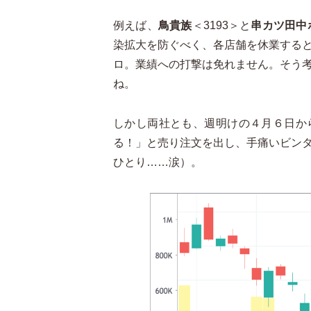
例えば、
鳥貴族
＜3193＞と
串カツ田中
染拡大を防ぐべく、各店舗を休業する
ロ。業績への打撃は免れません。そう
ね。
しかし両社とも、週明けの４月６日か
る！」と売り注文を出し、手痛いビン
ひとり……涙）。