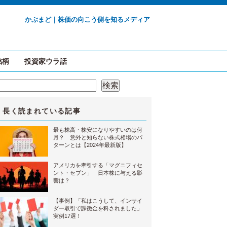
かぶまど｜株価の向こう側を知るメディア
銘柄
投資家ウラ話
検索
検索
長く読まれている記事
最も株高・株安になりやすいのは何
月？ 意外と知らない株式相場のパ
ターンとは【2024年最新版】
アメリカを牽引する「マグニフィセ
ント・セブン」 日本株に与える影
響は？
【事例】「私はこうして、インサイ
ダー取引で課徴金を科されました」
実例17選！