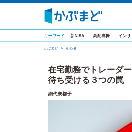
キーワード
新NISA
高配当株
インサ
かぶまど
>
初心者
在宅勤務でトレーダ
待ち受ける３つの罠
網代奈都子