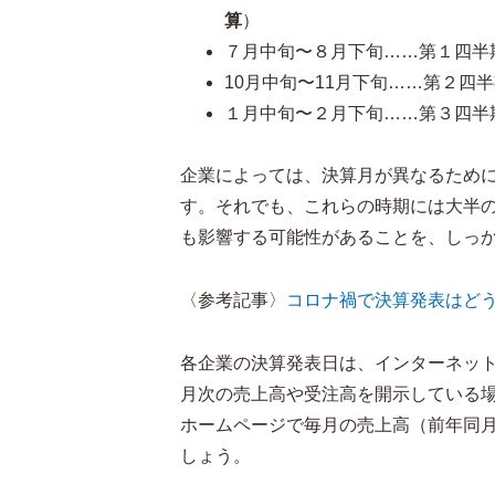
算
）
７月中旬〜８月下旬……第１四半
10月中旬〜11月下旬……第２四
１月中旬〜２月下旬……第３四半
企業によっては、決算月が異なるため
す。それでも、これらの時期には大半
も影響する可能性があることを、しっ
〈参考記事〉
コロナ禍で決算発表はど
各企業の決算発表日は、インターネッ
月次の売上高や受注高を開示している
ホームページで毎月の売上高（前年同
しょう。