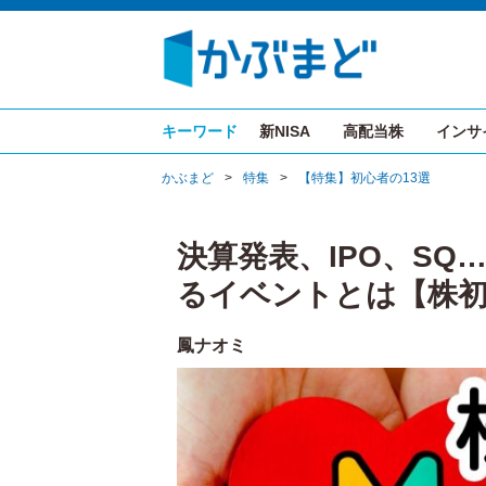
キーワード
新NISA
高配当株
インサ
かぶまど
>
特集
>
【特集】初心者の13選
決算発表、IPO、S
るイベントとは【株初
鳳ナオミ