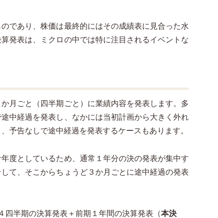
ものであり、株価は最終的にはその成績表に見合った水
決算発表は、ミクロの中では特に注目されるイベントな
３か月ごと（四半期ごと）に業績内容を発表します。多
で途中経過を発表し、なかには当初計画から大きく外れ
と、予告なしで途中経過を発表するケースもあります。
計年度としているため、通常１年分の決の発表が集中す
そして、そこからちょうど３か月ごとに途中経過の発表
４四半期の決算発表＋前期１年間の決算発表（
本決