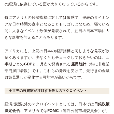
の経済に依存している面が大きくなっているからです。
特にアメリカの経済指標に対しては敏感で、発表のタイミン
グが日本時間の夜中となることもしばしばなため、寝ている
間に大きなイベント数値が発表されて、翌日の日本市場に大
きな影響を与えることもあります。
アメリカにも、上記の日本の経済指標と同じような発表が数
多くありますが、少なくともチェックしておきたいのは、四
半期ごとの
GDP
と、月次で発表される
雇用統計
（特に非農業
部門雇用者数）です。これらの発表を受けて、先行きの金融
政策見通しが変化する可能性が高いからです。
・全世界の投資家が注目する最大のマクロイベント
経済指標以外のマクロイベントとしては、日本では
日銀政策
決定会合
、アメリカでは
FOMC
（連邦公開市場委員会）が、