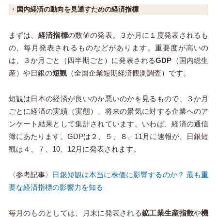
・国内経済の動向を見通すための経済指標
まずは、
経済指標
の数値の発表。３か月に１度発表されるも
の、毎月発表されるものなどがあります。重要度が高いの
は、３か月ごと（四半期ごと）に発表される
GDP
（国内総生
産）や日銀の
短観
（全国企業短期経済観測調査）です。
短観は日本の経済が良いのか悪いのかを見るもので、３か月
ごとに経済の実績（実態）、将来の景気に対する企業へのア
ンケート結果として集計されています。いわば、経済の通信
簿にあたります。GDPは２、５、８、11月に速報が、日銀短
観は４、７、10、12月に発表されます。
〈参考記事〉
日銀短観は本当に株価に影響するのか？ 最も重
要な経済指標の影響力を知る
毎月のものとしては、月末に発表される
鉱工業生産指数
や
機