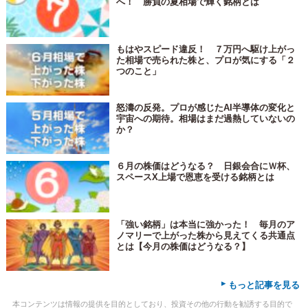
へ！ 勝負の夏相場で輝く銘柄とは
もはやスピード違反！ ７万円へ駆け上がっ
た相場で売られた株と、プロが気にする「２
つのこと」
怒濤の反発。プロが感じたAI半導体の変化と
宇宙への期待。相場はまだ過熱していないの
か？
６月の株価はどうなる？ 日銀会合にＷ杯、
スペースX上場で恩恵を受ける銘柄とは
「強い銘柄」は本当に強かった！ 毎月のア
ノマリーで上がった株から見えてくる共通点
とは【今月の株価はどうなる？】
▸
もっと記事を見る
本コンテンツは情報の提供を目的としており、投資その他の行動を勧誘する目的で