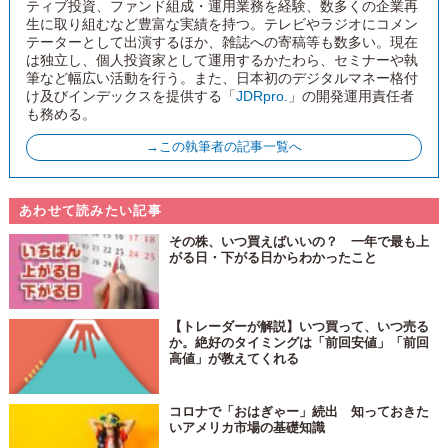
ティブ投資、ファンド組成・運用業務を経験、数多くの企業再
生に取り組むなど豊富な実績を持つ。テレビやラジオにコメン
テーターとして出演するほか、雑誌への寄稿等も数多い。現在
は独立し、個人投資家として運用するかたわら、セミナーや執
筆など幅広い活動を行う。また、日本初のデジタルマネー格付
け及びインデックスを提供する「
JDRpro.
」の開発運用責任者
も務める。
→この執筆者の記事一覧へ
あわせて読みたい記事
その株、いつ買えばいいの？ 一年で最も上
がる日・下がる日からわかったこと
【トレーダーが解説】いつ買って、いつ売る
か。絶好のタイミングは「前回安値」「前回
高値」が教えてくれる
コロナで「おはぎゃー」続出 知っておきた
いアメリカ市場の基礎知識