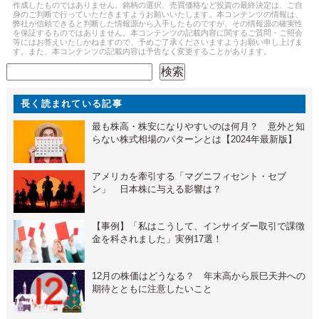
作成したものではありません。銘柄の選択、売買価格など投資の最終決定は、ご自
身のご判断で行っていただきますようお願いいたします。本コンテンツの情報は、
弊社が信頼できると判断した情報源から入手したものですが、その情報源の確実性
を保証するものではありません。本コンテンツの記載内容に関するご質問・ご照会
等にはお答えいたしかねますので、予めご了承くださいますようお願い申し上げま
す。また、本コンテンツの記載内容は予告なく変更することがあります。
検索
検索
長く読まれている記事
最も株高・株安になりやすいのは何月？ 意外と知
らない株式相場のパターンとは【2024年最新版】
アメリカを牽引する「マグニフィセント・セブ
ン」 日本株に与える影響は？
【事例】「私はこうして、インサイダー取引で課徴
金を科されました」実例17選！
12月の株価はどうなる？ 年末高から辰巳天井への
期待とともに注意したいこと