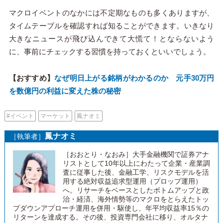
マクロイベントのなかには不定期なものも多くありますが、
タイムテーブルを確認すれば知ることができます。いきなり
大きなニュースが飛び込んできて大慌て！とならないよう
に、事前にチェックする習慣を持っておくといいでしょう。
【おすすめ】
なぜ明日上がる銘柄がわかるのか 元手30万円
を数億円の利益に変えた株の秘密
#イベント
マーケット
鳳ナオミ
鳳ナオミ
［執筆者］
［おおとり・なおみ］大手金融機関で証券アナ
リストとして10年以上にわたって企業・産業調
査に従事した後、金融工学、リスクモデルを活
用する絶対収益追求型運用（プロップ運用）
へ。リサーチをベースとしたボトムアップと政
治・経済、海外情勢等のマクロをとらえたトッ
プダウンアプローチ運用を併用・駆使し、年平均収益率15％の
リターンを達成する。その後、投資専門会社に移り、オルタナ