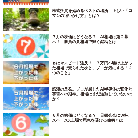
株式投資を始めるベストの場所 正しい「ロ
マンの追いかけ方」とは？
７月の株価はどうなる？ AI相場は第２幕
へ！ 勝負の夏相場で輝く銘柄とは
もはやスピード違反！ ７万円へ駆け上がっ
た相場で売られた株と、プロが気にする「２
つのこと」
怒濤の反発。プロが感じたAI半導体の変化と
宇宙への期待。相場はまだ過熱していないの
か？
６月の株価はどうなる？ 日銀会合にＷ杯、
スペースX上場で恩恵を受ける銘柄とは