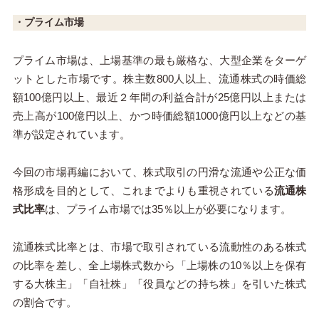
・プライム市場
プライム市場は、上場基準の最も厳格な、大型企業をターゲ
ットとした市場です。株主数
800
人以上、流通株式の時価総
額
100
億円以上、最近２年間の利益合計が
25
億円以上または
売上高が
100
億円以上、かつ時価総額
1000
億円以上などの基
準が設定されています。
今回の市場再編において、株式取引の円滑な流通や公正な価
格形成を目的として、これまでよりも重視されている
流通株
式比率
は、プライム市場では
35
％以上が必要になります。
流通株式比率とは、市場で取引されている流動性のある株式
の比率を差し、全上場株式数から「上場株の
10
％以上を保有
する大株主」「自社株」「役員などの持ち株」を引いた株式
の割合です。