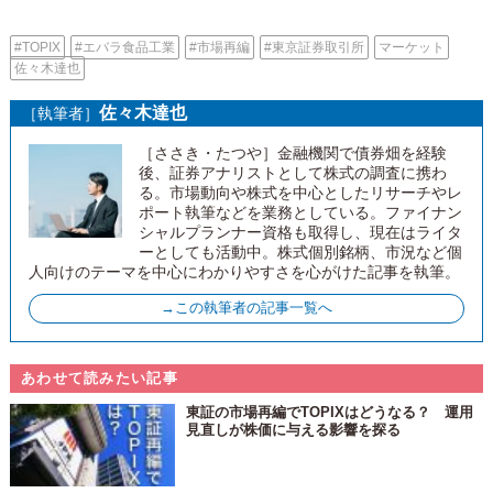
#TOPIX
#エバラ食品工業
#市場再編
#東京証券取引所
マーケット
佐々木達也
佐々木達也
［執筆者］
［ささき・たつや］金融機関で債券畑を経験
後、証券アナリストとして株式の調査に携わ
る。市場動向や株式を中心としたリサーチやレ
ポート執筆などを業務としている。ファイナン
シャルプランナー資格も取得し、現在はライタ
ーとしても活動中。株式個別銘柄、市況など個
人向けのテーマを中心にわかりやすさを心がけた記事を執筆。
→この執筆者の記事一覧へ
あわせて読みたい記事
東証の市場再編でTOPIXはどうなる？ 運用
見直しが株価に与える影響を探る