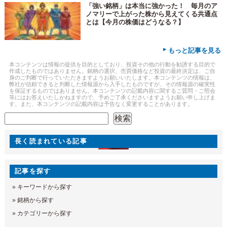
「強い銘柄」は本当に強かった！ 毎月のア
ノマリーで上がった株から見えてくる共通点
とは【今月の株価はどうなる？】
▸
もっと記事を見る
本コンテンツは情報の提供を目的としており、投資その他の行動を勧誘する目的で
作成したものではありません。銘柄の選択、売買価格など投資の最終決定は、ご自
身のご判断で行っていただきますようお願いいたします。本コンテンツの情報は、
弊社が信頼できると判断した情報源から入手したものですが、その情報源の確実性
を保証するものではありません。本コンテンツの記載内容に関するご質問・ご照会
等にはお答えいたしかねますので、予めご了承くださいますようお願い申し上げま
す。また、本コンテンツの記載内容は予告なく変更することがあります。
検索
検索
長く読まれている記事
記事を探す
»
キーワードから探す
»
銘柄から探す
»
カテゴリーから探す