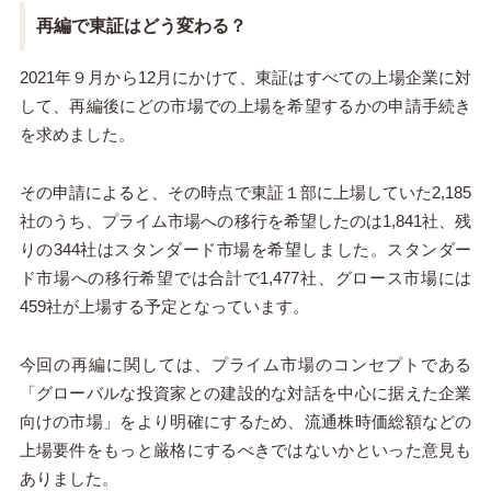
再編で東証はどう変わる？
20
21
年９月から12月にかけて、東証はすべての上場企業に対
して、再編後にどの市場での上場を希望するかの申請手続き
を求めました。
その申請によると、その時点で東証１部に上場していた
2,185
社のうち、プライム市場への移行を希望したのは
1,841
社、残
りの
344
社はスタンダード市場を希望しました。スタンダー
ド市場への移行希望では合計で
1,477
社、グロース市場には
459
社が上場する予定となっています。
今回の再編に関しては、プライム市場のコンセプトである
「グローバルな投資家との建設的な対話を中心に据えた企業
向けの市場」をより明確にするため、流通株時価総額などの
上場要件をもっと厳格にするべきではないかといった意見も
ありました。