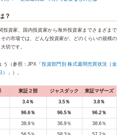
は？
関投資家、国内投資家から海外投資家までさまざまで
、その市場では、どんな投資家が、どのくらいの規模の
も大切です。
う（参照：JPX「
投資部門別 株式週間売買状況［金
日）
」）。
部
東証２部
ジャスダック
東証マザーズ
3.4％
3.5％
3.8％
96.6％
96.5％
96.2％
38.9％
36.9％
38.6％
56.5％
58.3％
57.2％