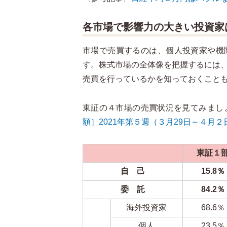
各市場で影響力の大きい投資家
市場で売買するのは、個人投資家や機
す。株式市場の全体像を把握するには
売買を行っているかを知っておくこと
東証の４市場の売買状況を見てみましょ
額］2021年第５週（３月29日～４月２
東証１
自 己
15.8％
委 託
84.2％
海外投資家
68.6％
個人
23.5％