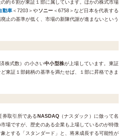
社の約６割が東証１部に属しています。ほかの株式市場
自動車
＜7203＞や
ソニー
＜6758＞など日本を代表する
場廃止の基準が低く、市場の新陳代謝が進まないという
行済株式数）の小さい
中小型株
が上場しています。東証
など東証１部銘柄の基準を満たせば、１部に昇格できま
証券取引所である
NASDAQ
（ナスダック）に倣って名
の市場ですが、歴史のある企業も上場しているのが特徴
対象とする「スタンダード」と、将来成長する可能性が