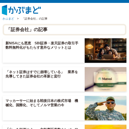
かぶまど
>
「証券会社」の記事
「証券会社」の記事
新NISAにも恩恵 SBI証券・楽天証券の取引手
数料無料化がもたらす意外なメリットとは
「ネット証券はすでに崩壊している」 業界を
先導してきた証券会社の革新と蛮行
マッカーサーに始まる戦後日本の株式市場 機
械化、国際化、そしてノルマ営業の今