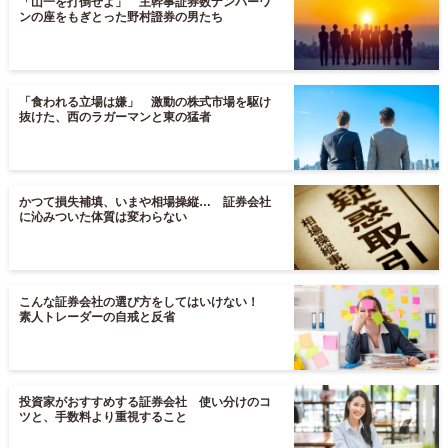
「山一を打倒せよ」 主幹事証券数ナンバーワ
ンの座をもぎとった野村證券の男たち
「食われる立場は嫌」 激動の株式市場を駆け
抜けた、西のラガーマンと東の猛者
かつて損失補填、いまや相場操縦… 証券会社
に沁みついた体質は変わらない
こんな証券会社の選び方をしてはいけない！
素人トレーダーの自戒と反省
投資家がおすすめする証券会社 使い分けのコ
ツと、手数料より重視すること