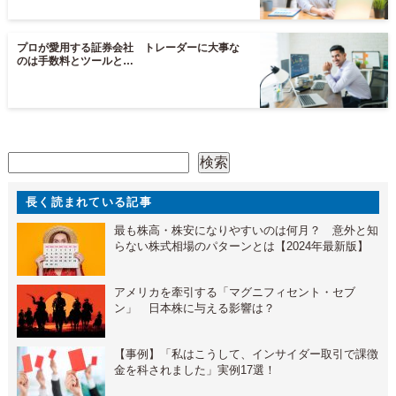
プロが愛用する証券会社 トレーダーに大事な
のは手数料とツールと…
検索
検索
長く読まれている記事
最も株高・株安になりやすいのは何月？ 意外と知
らない株式相場のパターンとは【2024年最新版】
アメリカを牽引する「マグニフィセント・セブ
ン」 日本株に与える影響は？
【事例】「私はこうして、インサイダー取引で課徴
金を科されました」実例17選！