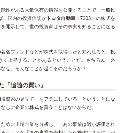
可能性がある大量保有の情報を公開することで、一般投
ば、国内の投資信託が
トヨタ自動車
＜7203＞の株式を
件を開示して、世の投資家はその事実を知ることになる
の著名ファンドなどが株式を取得したと知れ渡ると、投
きく上昇することがあるということだ。もちろん「必
体なぜ、そんなことが起こるのだろうか？
た「追随の買い」
関投資家の見立て」をアテにしている、ということにな
もなしに企業の株式を買うことはないからだ。
るために上場企業を分析し、「あの事業は過小評価され
だろう」とか「あの事業を売却したら株価はさらに上が