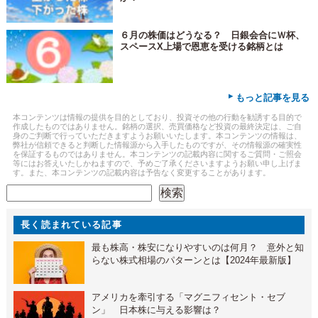
６月の株価はどうなる？ 日銀会合にＷ杯、
スペースX上場で恩恵を受ける銘柄とは
▸
もっと記事を見る
本コンテンツは情報の提供を目的としており、投資その他の行動を勧誘する目的で
作成したものではありません。銘柄の選択、売買価格など投資の最終決定は、ご自
身のご判断で行っていただきますようお願いいたします。本コンテンツの情報は、
弊社が信頼できると判断した情報源から入手したものですが、その情報源の確実性
を保証するものではありません。本コンテンツの記載内容に関するご質問・ご照会
等にはお答えいたしかねますので、予めご了承くださいますようお願い申し上げま
す。また、本コンテンツの記載内容は予告なく変更することがあります。
検索
検索
長く読まれている記事
最も株高・株安になりやすいのは何月？ 意外と知
らない株式相場のパターンとは【2024年最新版】
アメリカを牽引する「マグニフィセント・セブ
ン」 日本株に与える影響は？