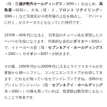
（現・
三越伊勢丹ホールディングス
＜3099＞）をはじめ、
高
島屋
＜8233＞、大丸（現・
Ｊ．フロント リテイリング
＜
3086＞）など百貨店が小売市場の上位を独占し、「デパート
に行く」がステータスともなっていた時代です。
1970年～80年代になると、日常品のチェーン化を実現したス
ーパーが主役になります。代表的な会社が
ダイエー
＜8263＞
で、イトーヨーカ堂（現・
セブン＆アイ・ホールディングス
＜3382＞）や
イオン
＜8267＞が続きます。
その後、1990年代から2000年代に入るとライフスタイルが大
家族から個へシフトし、コンビニエンスストアが台頭してき
ます。だれもが知っているセブンイレブンですね。当時のセ
ブンイレブンジャパン（現・
セブン＆アイ・ホールディング
ス
＜3382＞）の株を買っていれば、投資額は数百倍にもなっ
たことで有名です。