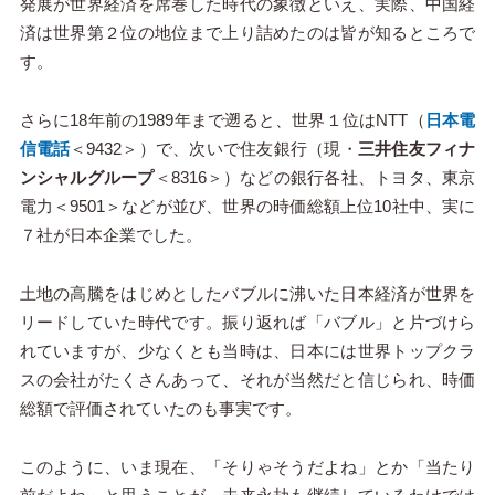
発展が世界経済を席巻した時代の象徴といえ、実際、中国経
済は世界第２位の地位まで上り詰めたのは皆が知るところで
す。
さらに18年前の1989年まで遡ると、世界１位はNTT（
日本電
信電話
＜9432＞）で、次いで住友銀行（現・
三井住友フィナ
ンシャルグループ
＜8316＞）などの銀行各社、トヨタ、東京
電力＜9501＞などが並び、世界の時価総額上位10社中、実に
７社が日本企業でした。
土地の高騰をはじめとしたバブルに沸いた日本経済が世界を
リードしていた時代です。振り返れば「バブル」と片づけら
れていますが、少なくとも当時は、日本には世界トップクラ
スの会社がたくさんあって、それが当然だと信じられ、時価
総額で評価されていたのも事実です。
このように、いま現在、「そりゃそうだよね」とか「当たり