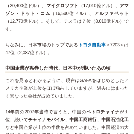
（20,400億ドル）、
マイクロソフト
（17,010億ドル）、
アマ
ゾン・ドット・コム
（16,590億ドル）、
アルファベット
（12,770億ドル）。そして、テスラは７位（8,010億ドル）で
す。
ちなみに、日本市場のトップである
トヨタ自動車
＜7203＞は
47位（2,087億ドル）。
中国企業が席巻した時代、日本中が沸いたあの頃
これを見るとわかるように、現在はGAFAをはじめとしたア
メリカ企業が上位をほぼ独占していますが、過去にはまった
く異なった会社が占めていました。
14年前の2007年当時で言うと、中国の
ペトロチャイナ
が１
位、続いて
チャイナモバイル
、
中国工商銀行
、
中国石油化工
など中国企業が上位の半数を占めていました。中国経済の大