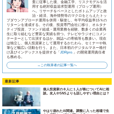
査に従事した後、金融工学、リスクモデルを活
用する絶対収益追求型運用（プロップ運用）
へ。リサーチをベースとしたボトムアップと政
治・経済、海外情勢等のマクロをとらえたトッ
プダウンアプローチ運用を併用・駆使し、年平均収益率15％の
リターンを達成する。その後、投資専門会社に移り、オルタナ
ティブ投資、ファンド組成・運用業務を経験、数多くの企業再
生に取り組むなど豊富な実績を持つ。テレビやラジオにコメン
テーターとして出演するほか、雑誌への寄稿等も数多い。現在
は独立し、個人投資家として運用するかたわら、セミナーや執
筆など幅広い活動を行う。また、日本初のデジタルマネー格付
け及びインデックスを提供する「
JDRpro.
」の開発運用責任者
も務める。
→この執筆者の記事一覧へ
最新記事
個人投資家の８人に１人が株についてAIに相
談。友人やSNSよりも話しやすい理由とは？
やはり崩れたAI関連。調整に入った相場で生