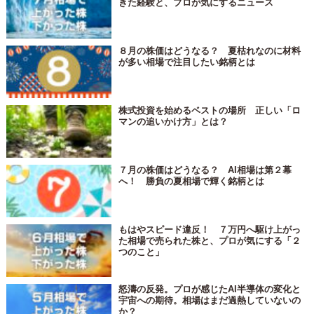
きた経験と、プロが気にするニュース
８月の株価はどうなる？ 夏枯れなのに材料
が多い相場で注目したい銘柄とは
株式投資を始めるベストの場所 正しい「ロ
マンの追いかけ方」とは？
７月の株価はどうなる？ AI相場は第２幕
へ！ 勝負の夏相場で輝く銘柄とは
もはやスピード違反！ ７万円へ駆け上がっ
た相場で売られた株と、プロが気にする「２
つのこと」
怒濤の反発。プロが感じたAI半導体の変化と
宇宙への期待。相場はまだ過熱していないの
か？