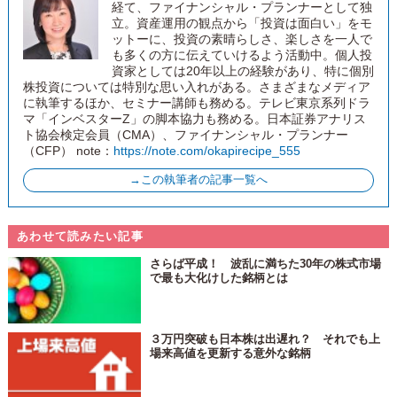
経て、ファイナンシャル・プランナーとして独
立。資産運用の観点から「投資は面白い」をモ
ットーに、投資の素晴らしさ、楽しさを一人で
も多くの方に伝えていけるよう活動中。個人投
資家としては20年以上の経験があり、特に個別
株投資については特別な思い入れがある。さまざまなメディア
に執筆するほか、セミナー講師も務める。テレビ東京系列ドラ
マ「インベスターZ」の脚本協力も務める。日本証券アナリス
ト協会検定会員（CMA）、ファイナンシャル・プランナー
（CFP） note：
https://note.com/okapirecipe_555
→この執筆者の記事一覧へ
あわせて読みたい記事
さらば平成！ 波乱に満ちた30年の株式市場
で最も大化けした銘柄とは
３万円突破も日本株は出遅れ？ それでも上
場来高値を更新する意外な銘柄