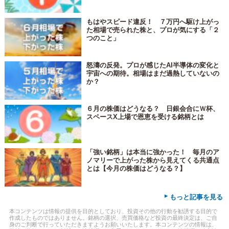
もはやスピード違反！ ７万円へ駆け上がっ
た相場で売られた株と、プロが気にする「２
つのこと」
怒濤の反発。プロが感じたAI半導体の変化と
宇宙への期待。相場はまだ過熱していないの
か？
６月の株価はどうなる？ 日銀会合にＷ杯、
スペースX上場で恩恵を受ける銘柄とは
「強い銘柄」は本当に強かった！ 毎月のア
ノマリーで上がった株から見えてくる共通点
とは【今月の株価はどうなる？】
▸
もっと記事を見る
本コンテンツは情報の提供を目的としており、投資その他の行動を勧誘する目的で
作成したものではありません。銘柄の選択、売買価格など投資の最終決定は、ご自
身のご判断で行っていただきますようお願いいたします。本コンテンツの情報は、