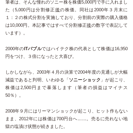
筆者は、そんな憧れのソニー株を株価5,000円で手に入れまし
た（5,000円は分割修正
後
の株価。同社は2000年３月末に
１：２の株式分割を実施しており、分割前の実際の購入価格
は10,000円。本記事ではすべて分割修正
後
の数字で表記して
います）。
2000年の
ITバブル
ではハイテク株の代表として株価は16,950
円をつけ、３倍になったと大喜び。
しかしながら、2003年４月の決算で2004年度の見通しが大幅
減益であると判明、いわゆる「
ソニーショック
」が起こり、
株価は2,500円まで暴落します（筆者の損益はマイナス
50％）。
2008年９月にはリーマンショックが起こり、ヒット作もない
まま、2012年には株価は700円台へ……。売るに売れない地
獄の塩漬け状態が続きました。