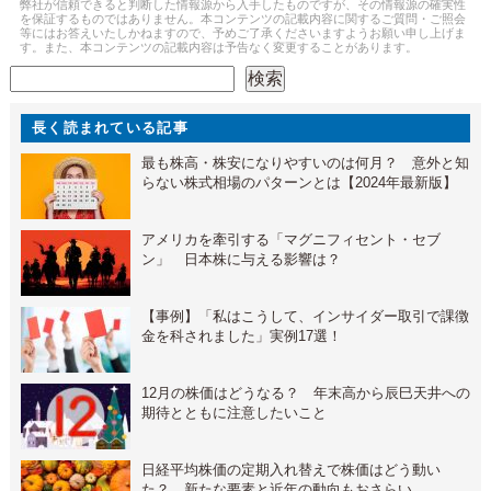
弊社が信頼できると判断した情報源から入手したものですが、その情報源の確実性
を保証するものではありません。本コンテンツの記載内容に関するご質問・ご照会
等にはお答えいたしかねますので、予めご了承くださいますようお願い申し上げま
す。また、本コンテンツの記載内容は予告なく変更することがあります。
検索
検索
長く読まれている記事
最も株高・株安になりやすいのは何月？ 意外と知
らない株式相場のパターンとは【2024年最新版】
アメリカを牽引する「マグニフィセント・セブ
ン」 日本株に与える影響は？
【事例】「私はこうして、インサイダー取引で課徴
金を科されました」実例17選！
12月の株価はどうなる？ 年末高から辰巳天井への
期待とともに注意したいこと
日経平均株価の定期入れ替えで株価はどう動い
た？ 新たな要素と近年の動向もおさらい