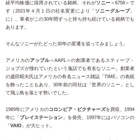
経平均株価に採用されている銘柄、それが
ソニー
＜6758＞で
す（2021年４月１日の社名変更により「
ソニーグループ
」
に）。筆者がこの30年間ずっと持ち持ち続けている銘柄でも
あります。
そんなソニーがたどった30年の変遷を追ってみましょう。
アメリカの
アップル
＜AAPL＞の創業者であるスティーブ・
ジョブズが憧れていたという逸話でも有名なソニー。創業者
の盛田昭夫氏はアメリカの有名ニュース雑誌「TIME」の表紙
を飾ったこともあり、30年前の同社は「世界のソニー」とし
て飛ぶ鳥を落とす勢いでした。
1989年にアメリカの
コロンビア・ピクチャーズ
を買収、1994
年に「
プレイステーション
」を発売、1997年にはパソコンの
「
VAIO
」が大ヒット。