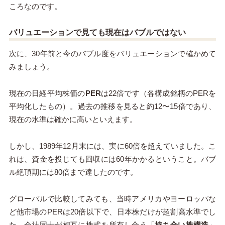
ころなのです。
バリュエーションで見ても現在はバブルではない
次に、30年前と今のバブル度をバリュエーションで確かめて
みましょう。
現在の日経平均株価の
PER
は22倍です（各構成銘柄のPERを
平均化したもの）。過去の推移を見ると約12〜15倍であり、
現在の水準は確かに高いといえます。
しかし、1989年12月末には、実に60倍を超えていました。こ
れは、資金を投じても回収には60年かかるということ。バブ
ル絶頂期には80倍まで達したのです。
グローバルで比較してみても、当時アメリカやヨーロッパな
ど他市場のPERは20倍以下で、日本株だけが超割高水準でし
た。会社同士が相互に株式を所有し合う「
持ち合い株構造
」