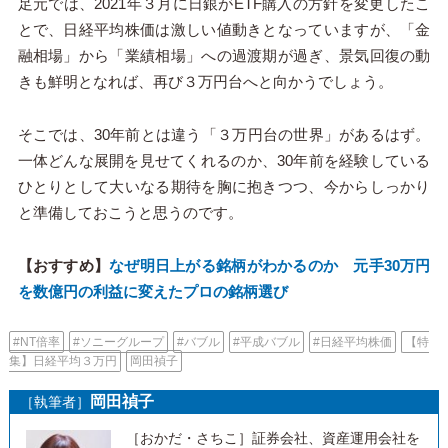
足元では、2021年３月に日銀がETF購入の方針を変更したこ
とで、日経平均株価は激しい値動きとなっていますが、「金
融相場」から「業績相場」への過渡期が過ぎ、景気回復の動
きも鮮明となれば、再び３万円台へと向かうでしょう。
そこでは、30年前とは違う「３万円台の世界」があるはず。
一体どんな展開を見せてくれるのか、30年前を経験している
ひとりとして大いなる期待を胸に抱きつつ、今からしっかり
と準備しておこうと思うのです。
【おすすめ】
なぜ明日上がる銘柄がわかるのか 元手30万円
を数億円の利益に変えたプロの銘柄選び
#NT倍率
#ソニーグループ
#バブル
#平成バブル
#日経平均株価
【特
集】日経平均３万円
岡田禎子
岡田禎子
［執筆者］
［おかだ・さちこ］証券会社、資産運用会社を