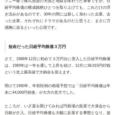
ソニー株で株式投資の天国と地獄を味わった筆者ですが、日
経平均株価の構成銘柄ひとつを取り上げても、これだけの浮
き沈みがあるのです。30年の間には新しく加わった企業、去
った企業、それぞれにドラマがあるのだと思うと、まさに万
感胸に迫るといった心境です。
短命だった日経平均株価３万円
さて、1988年12月に初めて３万円台に突入した日経平均株価
は、1989年は一年を通して上昇を続け、12月に38,915円87銭
という史上最高値で大納会を迎えます。
明けて1990年、年初恒例の相場予想では「日経平均株価は年
末に44,000円前後」が大方の見方でした。
ところが、いざ蓋を開けてみれば円相場の急落で大発会から
日銀が介入、日経平均株価も大幅に反落する事態となり、波