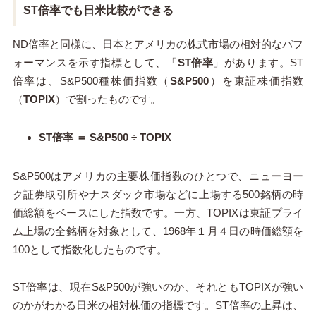
ST倍率でも日米比較ができる
ND倍率と同様に、日本とアメリカの株式市場の相対的なパフ
ォーマンスを示す指標として、「
ST倍率
」があります。ST
倍率は、S&P500種株価指数（
S&P500
）を東証株価指数
（
TOPIX
）で割ったものです。
ST倍率 ＝ S&P500 ÷ TOPIX
S&P500はアメリカの主要株価指数のひとつで、ニューヨー
ク証券取引所やナスダック市場などに上場する500銘柄の時
価総額をベースにした指数です。一方、TOPIXは東証プライ
ム上場の全銘柄を対象として、1968年１月４日の時価総額を
100として指数化したものです。
ST倍率は、現在S&P500が強いのか、それともTOPIXが強い
のかがわかる日米の相対株価の指標です。ST倍率の上昇は、