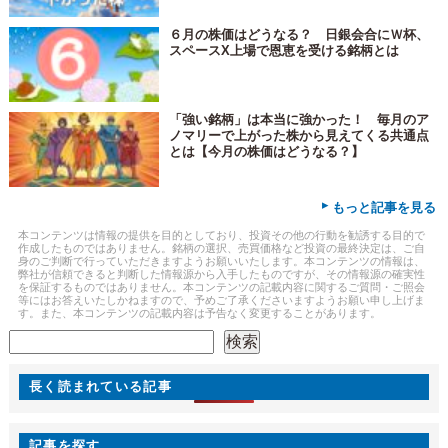
６月の株価はどうなる？ 日銀会合にＷ杯、
スペースX上場で恩恵を受ける銘柄とは
「強い銘柄」は本当に強かった！ 毎月のア
ノマリーで上がった株から見えてくる共通点
とは【今月の株価はどうなる？】
▸
もっと記事を見る
本コンテンツは情報の提供を目的としており、投資その他の行動を勧誘する目的で
作成したものではありません。銘柄の選択、売買価格など投資の最終決定は、ご自
身のご判断で行っていただきますようお願いいたします。本コンテンツの情報は、
弊社が信頼できると判断した情報源から入手したものですが、その情報源の確実性
を保証するものではありません。本コンテンツの記載内容に関するご質問・ご照会
等にはお答えいたしかねますので、予めご了承くださいますようお願い申し上げま
す。また、本コンテンツの記載内容は予告なく変更することがあります。
検索
検索
長く読まれている記事
記事を探す