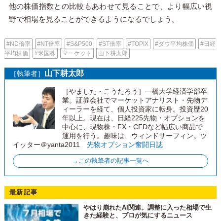
他の株価指数との比較もあわせて見ることで、より幅広い視
野で相場を見ることができるようになるでしょう。
#ND倍率
#NT倍率
#S&P500
#ST倍率
#TOPIX
#ダウ平均株価
#日経
平均株価
#米国株
マーケット
山下耕太郎
山下耕太郎
［執筆者］
［やました・こうたろう］一橋大学経済学部卒
業。証券会社でマーケットアナリスト・先物デ
ィーラーを経て、個人投資家に転身。投資歴20
年以上。現在は、日経225先物・オプションを
中心に、現物株・FX・CFDなど幅広い商品で
運用を行う。趣味は、ウィンドサーフィン。ツ
イッター＠yanta2011
先物オプション奮闘日誌
→この執筆者の記事一覧へ
最新記事
やはり崩れたAI関連。調整に入った相場で生
きた経験と、プロが気にするニュース