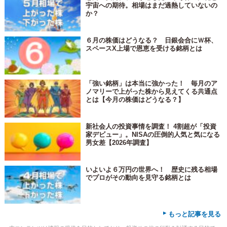
宇宙への期待。相場はまだ過熱していないの
か？
６月の株価はどうなる？ 日銀会合にＷ杯、
スペースX上場で恩恵を受ける銘柄とは
「強い銘柄」は本当に強かった！ 毎月のア
ノマリーで上がった株から見えてくる共通点
とは【今月の株価はどうなる？】
新社会人の投資事情を調査！ 4割超が「投資
家デビュー」。NISAの圧倒的人気と気になる
男女差【2026年調査】
いよいよ６万円の世界へ！ 歴史に残る相場
でプロがその動向を見守る銘柄とは
▸
もっと記事を見る