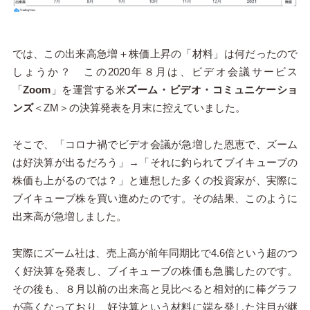
では、この出来高急増＋株価上昇の「材料」は何だったので
しょうか？ この2020年８月は、ビデオ会議サービス
「
Zoom
」を運営する米
ズーム・ビデオ・コミュニケーショ
ンズ
＜ZM＞の決算発表を月末に控えていました。
そこで、「コロナ禍でビデオ会議が急増した恩恵で、ズーム
は好決算が出るだろう」→「それに釣られてブイキューブの
株価も上がるのでは？」と連想した多くの投資家が、実際に
ブイキューブ株を買い進めたのです。その結果、このように
出来高が急増しました。
実際にズーム社は、売上高が前年同期比で4.6倍という超のつ
く好決算を発表し、ブイキューブの株価も急騰したのです。
その後も、８月以前の出来高と見比べると相対的に棒グラフ
が高くなっており、好決算という材料に端を発した注目が継