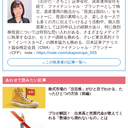
［おかだ・さちこ］証券会社、資産運用会社を
経て、ファイナンシャル・プランナーとして独
立。資産運用の観点から「投資は面白い」をモ
ットーに、投資の素晴らしさ、楽しさを一人で
も多くの方に伝えていけるよう活動中。個人投
資家としては20年以上の経験があり、特に個別
株投資については特別な思い入れがある。さまざまなメディア
に執筆するほか、セミナー講師も務める。テレビ東京系列ドラ
マ「インベスターZ」の脚本協力も務める。日本証券アナリス
ト協会検定会員（CMA）、ファイナンシャル・プランナー
（CFP） note：
https://note.com/okapirecipe_555
→この執筆者の記事一覧へ
あわせて読みたい記事
株式市場の「注目株」がひと目でわかる、た
ったひとつの方法（前編）
プロが解説！ 出来高と売買代金が教えてく
れる「数値から測れないもの」とは