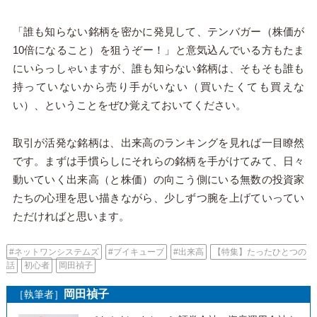
「誰も知らない銘柄を密かに発見して、テンバガー（株価が
10倍になること）を狙うぞー！」と意気込んでいる方もたま
にいらっしゃいますが、誰も知らない銘柄は、そもそも誰も
持っていないから売り手がいない（買いたくても買えな
い）、ということをぜひ覚えておいてください。
取引が活発な銘柄は、出来高のランキングを見れば一目瞭然
です。まずは手慣らしにそれらの銘柄を手がけてみて、日々
動いていく出来高（と株価）の向こう側にいる無数の投資家
たちの心理を思い描きながら、少しずつ腕を上げていってい
ただければと思います。
#ネットワンシステムズ
#ブイキューブ
#出来高
【特集】たったひとつの
話
初心者
岡田禎子
岡田禎子
［執筆者］