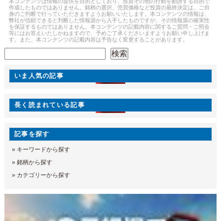
本コンテンツは情報の提供を目的としており、投資その他の行動を勧誘する目的で
作成したものではありません。銘柄の選択、売買価格など投資の最終決定は、ご自
身のご判断で行っていただきますようお願いいたします。本コンテンツの情報は、
弊社が信頼できると判断した情報源から入手したものですが、その情報源の確実性
を保証するものではありません。本コンテンツの記載内容に関するご質問・ご照会
等にはお答えいたしかねますので、予めご了承くださいますようお願い申し上げま
す。また、本コンテンツの記載内容は予告なく変更することがあります。
検索
検索
いま人気の記事
長く読まれている記事
記事を探す
»
キーワードから探す
»
銘柄から探す
»
カテゴリーから探す