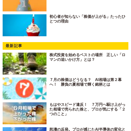
初心者が知らない「株価が上がる」たったひ
とつの理由
最新記事
株式投資を始めるベストの場所 正しい「ロ
マンの追いかけ方」とは？
７月の株価はどうなる？ AI相場は第２幕
へ！ 勝負の夏相場で輝く銘柄とは
もはやスピード違反！ ７万円へ駆け上がっ
た相場で売られた株と、プロが気にする「２
つのこと」
怒濤の反発。プロが感じたAI半導体の変化と